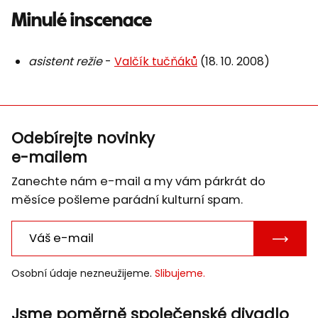
Minulé inscenace
asistent režie
-
Valčík tučňáků
(18. 10. 2008)
Odebírejte novinky
e-mailem
Zanechte nám e-mail a my vám párkrát do
měsíce pošleme parádní kulturní spam.
POTVRD
E-
Osobní údaje nezneužijeme.
Slibujeme.
MAIL
Jsme poměrně společenské divadlo