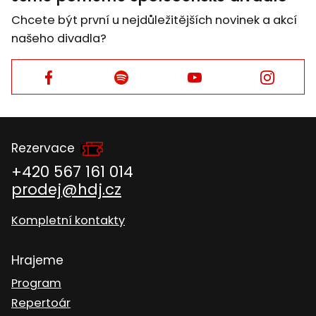
Chcete být první u nejdůležitějších novinek a akcí
našeho divadla?
Facebook
Facebook
Facebook
Facebook
Rezervace
+420 567 161 014
prodej@hdj.cz
Kompletní kontakty
Hrajeme
Program
Repertoár