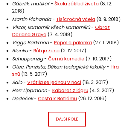
Gábrlík, matikář
-
Škola základ života
(8. 12.
2018)
Martin Pichanda
-
Tisícročná včela
(8. 9. 2018)
Viktor, komorník všech komorníků
-
Obraz
Doriana Graye
(7. 4. 2018)
Viggo Barkman
-
Popel a pálenka
(27. 1. 2018)
Blanka
-
Bůh je žena
(2. 12. 2017)
Schuppanzig
-
Černá komedie
(7. 10. 2017)
Otec, Penzista, Děkan teologické fakulty
-
Hra
snů
(13. 5. 2017)
Salo
-
Vrátila se jednou v noci
(18. 3. 2017)
Herr Lippmann
-
Kabaret z lágru
(4. 2. 2017)
Dědeček
-
Cesta k Betlému
(26. 12. 2016)
DALŠÍ ROLE