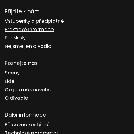
Přijďte k nám
Vstupenky a předplatné
Praktické informace
Pro školy
Nejsme jen divadlo
Poznejte nás
Scény
Lidé
Co je u nás nového
O divadle
Další informace
Půjčovna kostýmů
Technické parametry