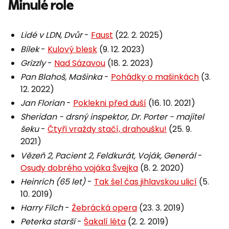
Minulé role
Lidé v LDN, Dvůr
-
Faust
(22. 2. 2025)
Bílek
-
Kulový blesk
(9. 12. 2023)
Grizzly
-
Nad Sázavou
(18. 2. 2023)
Pan Blahoš, Mašinka
-
Pohádky o mašinkách
(3.
12. 2022)
Jan Florian
-
Poklekni před duší
(16. 10. 2021)
Sheridan - drsný inspektor, Dr. Porter - majitel
šeku
-
Čtyři vraždy stačí, drahoušku!
(25. 9.
2021)
Vězeň 2, Pacient 2, Feldkurát, Voják, Generál
-
Osudy dobrého vojáka Švejka
(8. 2. 2020)
Heinrich (65 let)
-
Tak šel čas jihlavskou ulicí
(5.
10. 2019)
Harry Filch
-
Žebrácká opera
(23. 3. 2019)
Peterka starší
-
Šakalí léta
(2. 2. 2019)