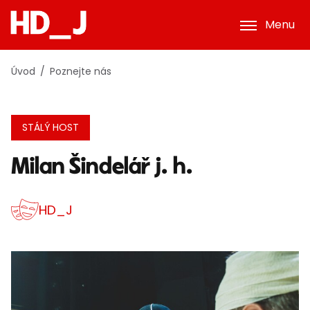
Menu
Úvod
Poznejte nás
STÁLÝ HOST
Milan Šindelář j. h.
HD_J