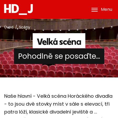
Menu
Úvod
Scény
Velká scéna
Pohodlně se posaďte...
Naše hlavní - Velká scéna Horáckého divadla
- to jsou dvě stovky míst v sále s elevací, tři
patra lóží, klasické divadelní jeviště a ...