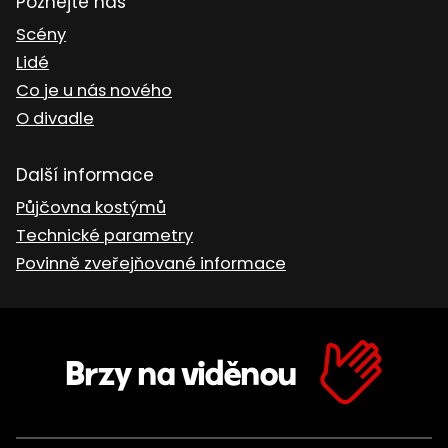
Poznejte nás
Scény
Lidé
Co je u nás nového
O divadle
Další informace
Půjčovna kostýmů
Technické parametry
Povinně zveřejňované informace
Brzy na viděnou