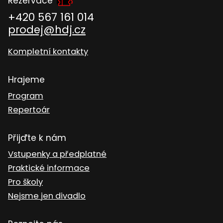
Rezervace
+420 567 161 014
prodej@hdj.cz
Kompletní kontakty
Hrajeme
Program
Repertoár
Přijďte k nám
Vstupenky a předplatné
Praktické informace
Pro školy
Nejsme jen divadlo