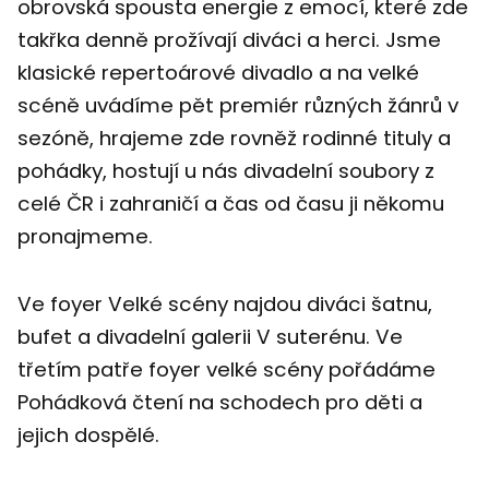
obrovská spousta energie z emocí, které zde
takřka denně prožívají diváci a herci. Jsme
klasické repertoárové divadlo a na velké
scéně uvádíme pět premiér různých žánrů v
sezóně, hrajeme zde rovněž rodinné tituly a
pohádky, hostují u nás divadelní soubory z
celé ČR i zahraničí a čas od času ji někomu
pronajmeme.
Ve foyer Velké scény najdou diváci šatnu,
bufet a divadelní galerii V suterénu. Ve
třetím patře foyer velké scény pořádáme
Pohádková čtení na schodech pro děti a
jejich dospělé.