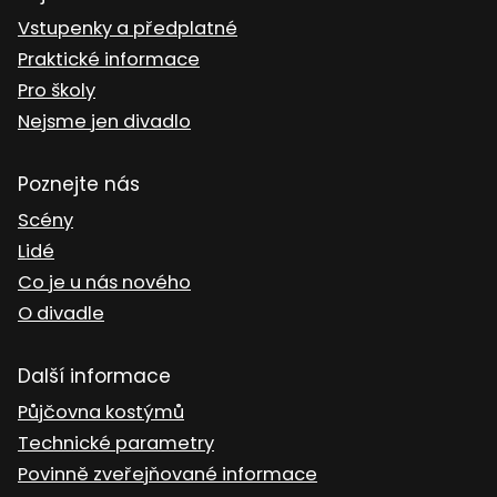
Vstupenky a předplatné
Praktické informace
Pro školy
Nejsme jen divadlo
Poznejte nás
Scény
Lidé
Co je u nás nového
O divadle
Další informace
Půjčovna kostýmů
Technické parametry
Povinně zveřejňované informace