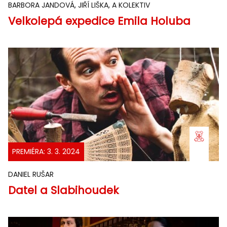
BARBORA JANDOVÁ, JIŘÍ LIŠKA, A KOLEKTIV
Velkolepá expedice Emila Holuba
PREMIÉRA: 3. 3. 2024
DANIEL RUŠAR
Datel a Slabihoudek