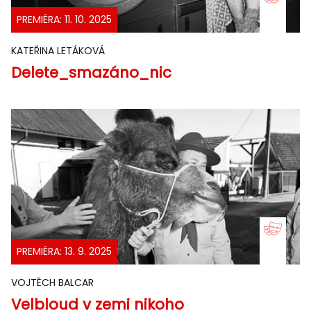
PREMIÉRA: 11. 10. 2025
KATEŘINA LETÁKOVÁ
Delete_smazáno_nic
PREMIÉRA: 13. 9. 2025
VOJTĚCH BALCAR
Velbloud v zemi nikoho