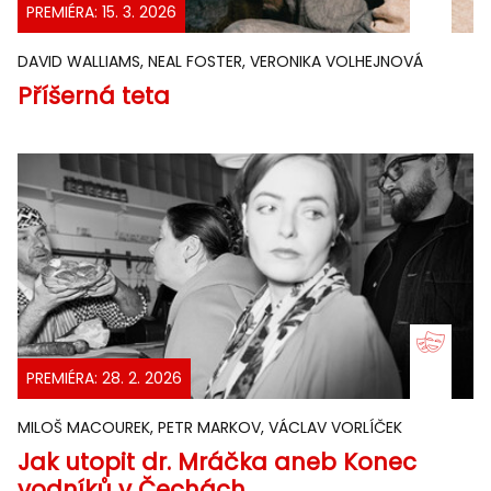
PREMIÉRA: 15. 3. 2026
DAVID WALLIAMS, NEAL FOSTER, VERONIKA VOLHEJNOVÁ
Příšerná teta
PREMIÉRA: 28. 2. 2026
MILOŠ MACOUREK, PETR MARKOV, VÁCLAV VORLÍČEK
Jak utopit dr. Mráčka aneb Konec
vodníků v Čechách