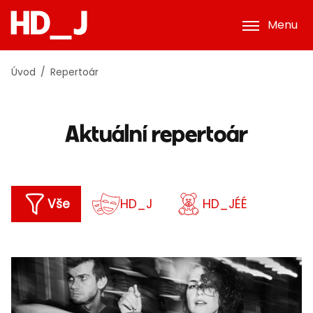
Menu
Úvod
Repertoár
Aktuální repertoár
Vše
HD_J
HD_JÉÉ