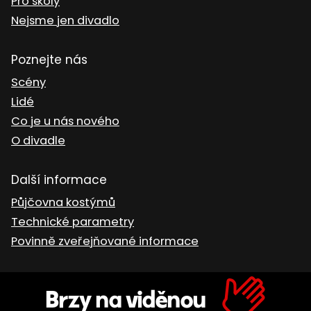
Pro školy
Nejsme jen divadlo
Poznejte nás
Scény
Lidé
Co je u nás nového
O divadle
Další informace
Půjčovna kostýmů
Technické parametry
Povinně zveřejňované informace
Brzy na viděnou