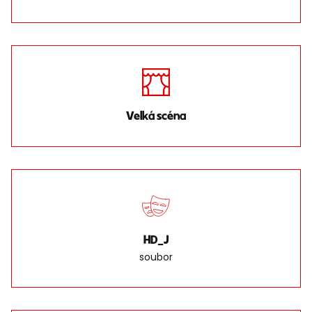
Velká scéna
HD_J
soubor