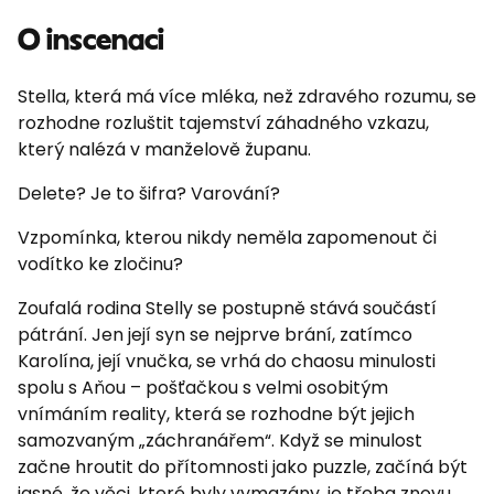
O inscenaci
Stella, která má více mléka, než zdravého rozumu, se
rozhodne rozluštit tajemství záhadného vzkazu,
který nalézá v manželově županu.
Delete? Je to šifra? Varování?
Vzpomínka, kterou nikdy neměla zapomenout či
vodítko ke zločinu?
Zoufalá rodina Stelly se postupně stává součástí
pátrání. Jen její syn se nejprve brání, zatímco
Karolína, její vnučka, se vrhá do chaosu minulosti
spolu s Aňou – pošťačkou s velmi osobitým
vnímáním reality, která se rozhodne být jejich
samozvaným „záchranářem“. Když se minulost
začne hroutit do přítomnosti jako puzzle, začíná být
jasné, že věci, které byly vymazány, je třeba znovu