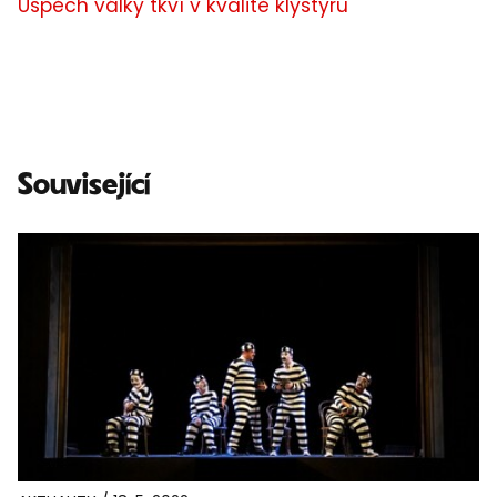
Úspěch války tkví v kvalitě klystýru
Související