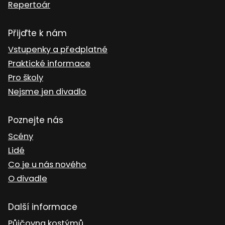
Repertoár
Přijďte k nám
Vstupenky a předplatné
Praktické informace
Pro školy
Nejsme jen divadlo
Poznejte nás
Scény
Lidé
Co je u nás nového
O divadle
Další informace
Půjčovna kostýmů