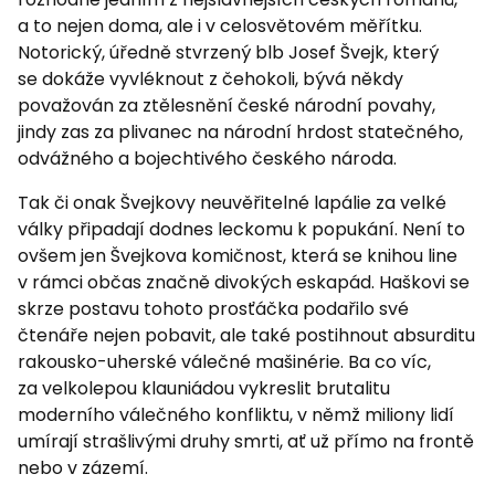
a to nejen doma, ale i v celosvětovém měřítku.
Notorický, úředně stvrzený blb Josef Švejk, který
se dokáže vyvléknout z čehokoli, bývá někdy
považován za ztělesnění české národní povahy,
jindy zas za plivanec na národní hrdost statečného,
odvážného a bojechtivého českého národa.
Tak či onak Švejkovy neuvěřitelné lapálie za velké
války připadají dodnes leckomu k popukání. Není to
ovšem jen Švejkova komičnost, která se knihou line
v rámci občas značně divokých eskapád. Haškovi se
skrze postavu tohoto prosťáčka podařilo své
čtenáře nejen pobavit, ale také postihnout absurditu
rakousko-uherské válečné mašinérie. Ba co víc,
za velkolepou klauniádou vykreslit brutalitu
moderního válečného konfliktu, v němž miliony lidí
umírají strašlivými druhy smrti, ať už přímo na frontě
nebo v zázemí.