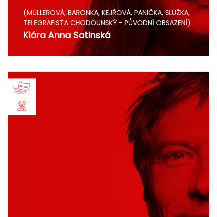
(MÜLLEROVÁ, BARONKA, KEJŘOVÁ, PANIČKA, SLUŽKA,
TELEGRAFISTA CHODOUNSKÝ - PŮVODNÍ OBSAZENÍ)
Klára Anna Satinská