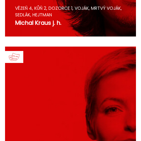
VĚZEŇ 4, KŮŇ 2, DOZORCE 1, VOJÁK, MRTVÝ VOJÁK,
SEDLÁK, HEJTMAN
Michal Kraus j. h.