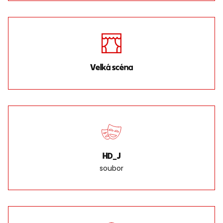
Velká scéna
HD_J
soubor