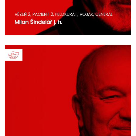
VĚZEŇ 2, PACIENT 2, FELDKURÁT, VOJÁK, GENERÁL
Milan Šindelář j. h.