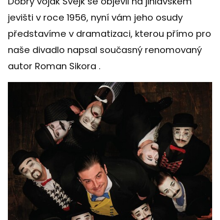
Dobrý voják Švejk se objevil na jihlavském
jevišti v roce 1956, nyní vám jeho osudy
představíme v dramatizaci, kterou přímo pro
naše divadlo napsal současný renomovaný
autor Roman Sikora .