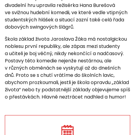
divadelní hru upravila režisérka Hana Burešová
ve svižnou hudební komedii, ve které vedle vtipných
studentských hlášek a situací zazní také celá řada
dobových swingových šlágrů.
Škola základ života Jaroslava Žáka má nostalgickou
noblesu první republiky, ale zápas mezi studenty
a učiteli je boj věčný, nikdy nekončící a nadčasový.
Postavy této komedie nejenže nestárnou, ale
v různých obměnách se vyskytují až do dnešních
dnů. Proto se s chutí vrátíme do školních lavic,
abychom prozkoumali, jestli je škola opravdu „základ
života“ nebo ty podstatnější základy objevujeme spíš
o přestávkách. Hlavně neztrácet nadhled a humor!