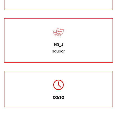
HD_J
soubor
02:20