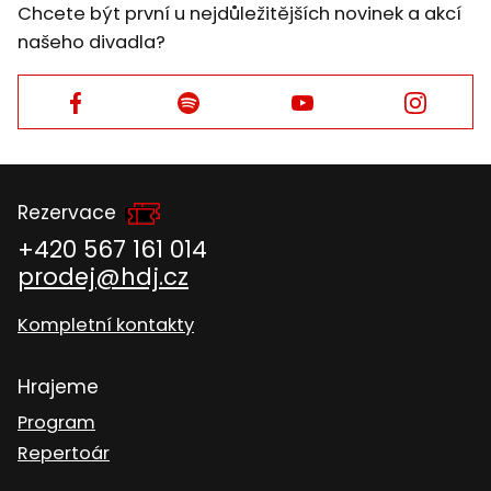
Chcete být první u nejdůležitějších novinek a akcí
našeho divadla?
Facebook
Facebook
Facebook
Facebook
Brzy na viděnou
Rezervace
+420 567 161 014
prodej@hdj.cz
© 2026 Horácke divadlo Jihlava
Kompletní kontakty
Obchodní podmínky
Ochrana osobních údajů
Hrajeme
Cookies
Prohlášení o přístupnosti
Program
Repertoár