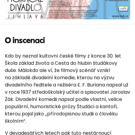
O inscenaci
Kdo by neznal kultovní české filmy z konce 30. let
Škola základ života a Cesta do hlubin študákovy
duše. Málokdo ale ví, že filmový scénář vznikl
na základě divadelní komedie, kterou na výzvu
divadelního ředitele a režiséra E. F. Buriana napsal už
v roce 1937 středoškolský učitel a spisovatel Jaroslav
Žák. Divadelní komedii napsal podle vlastní, velice
populární, humoristické prózy Študáci a kantoři,
kterou pojal jako „přírodopisnou studii o člověku
školním“.
V devadesátých letech pak tuto nestárnoucí