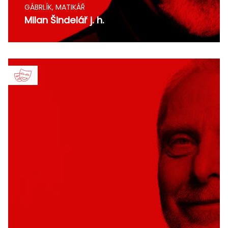
GÁBRLÍK, MATIKÁŘ
Milan Šindelář j. h.