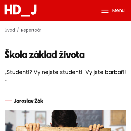
Menu
Úvod
Repertoár
Škola základ života
„Studenti? Vy nejste studenti! Vy jste barbaři!
”
Jaroslav Žák