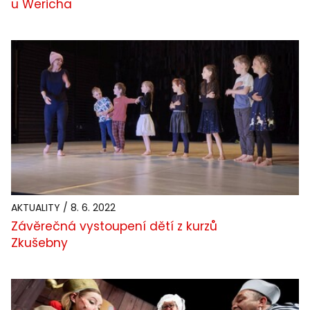
u Wericha
AKTUALITY / 8. 6. 2022
Závěrečná vystoupení dětí z kurzů
Zkušebny