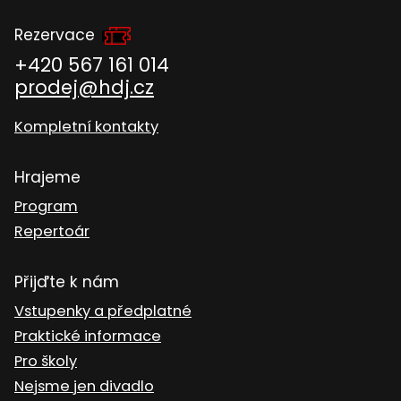
Rezervace
+420 567 161 014
prodej@hdj.cz
Kompletní kontakty
Hrajeme
Program
Repertoár
Přijďte k nám
Vstupenky a předplatné
Praktické informace
Pro školy
Nejsme jen divadlo