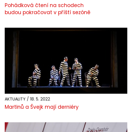
Pohádková čtení na schodech
budou pokračovat v příští sezóně
AKTUALITY / 18. 5. 2022
Martinů a Švejk mají derniéry