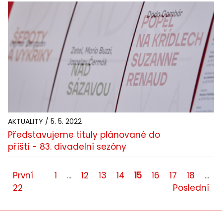
AKTUALITY / 5. 5. 2022
Představujeme tituly plánované do
příští - 83. divadelní sezóny
První
1
...
12
13
14
15
16
17
18
...
22
Poslední