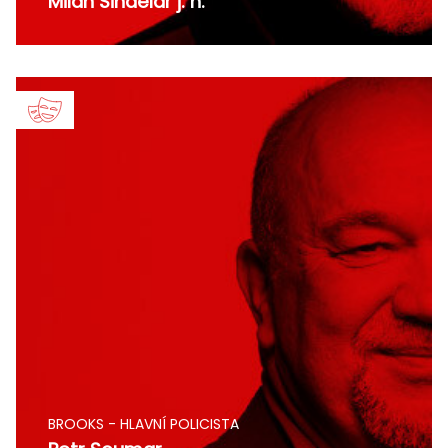
Milan Šindelář j. h.
BROOKS - HLAVNÍ POLICISTA