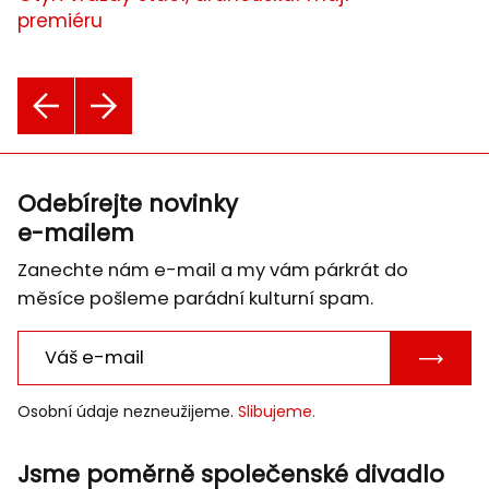
premiéru
Brzy na viděnou
Odebírejte novinky
e-mailem
Zanechte nám e-mail a my vám párkrát do
© 2026 Horácke divadlo Jihlava
měsíce pošleme parádní kulturní spam.
Obchodní podmínky
Ochrana osobních údajů
POTVRD
Cookies
E-
Osobní údaje nezneužijeme.
Slibujeme.
MAIL
Prohlášení o přístupnosti
Jsme poměrně společenské divadlo