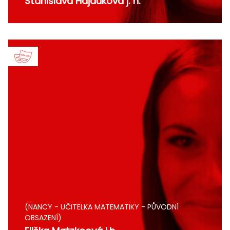
Stanislava Hajduková j. h.
(NANCY - UČITELKA MATEMATIKY - PŮVODNÍ
OBSAZENÍ)