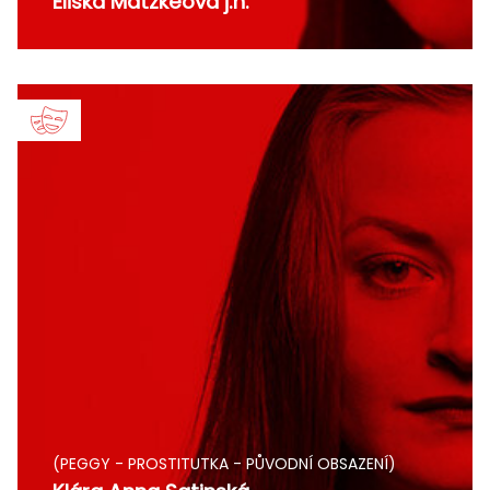
Eliška Matzkeová j.h.
(PEGGY - PROSTITUTKA - PŮVODNÍ OBSAZENÍ)