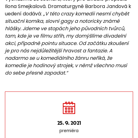
Ilona Smejkalová. Dramaturgyně Barbora Jandová k
uedení dodává:
„V této crazy komedii nesmí chybět
situační komika, slovní gagy a notoricky známé
hlášky. Jdeme ve stopách jeho původních tvůrců,
tam, kde je ve filmu střih, my domýšlíme divadelní
akci, případně pointu situace. Od začátku zkoušení
je pro nás nejdůležitější hravost a fantazie. A
nadarmo se u komediálního žánru neříká, že
komedie je hodinový strojek, v němž všechno musí
do sebe přesně zapadat.“
25. 9. 2021
premiéra