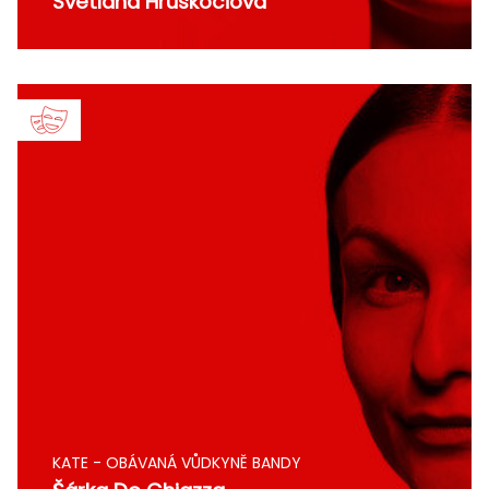
Svetlana Hruškociová
KATE - OBÁVANÁ VŮDKYNĚ BANDY