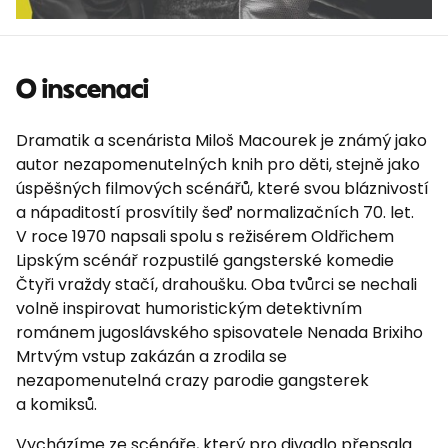
O inscenaci
Dramatik a scenárista Miloš Macourek je známý jako
autor nezapomenutelných knih pro děti, stejně jako
úspěšných filmových scénářů, které svou bláznivostí
a nápaditostí prosvítily šeď normalizačních 70. let.
V roce 1970 napsali spolu s režisérem Oldřichem
Lipským scénář rozpustilé gangsterské komedie
Čtyři vraždy stačí, drahoušku. Oba tvůrci se nechali
volně inspirovat humoristickým detektivním
románem jugoslávského spisovatele Nenada Brixiho
Mrtvým vstup zakázán a zrodila se
nezapomenutelná crazy parodie gangsterek
a komiksů.
Vycházíme ze scénáře, který pro divadlo přepsala