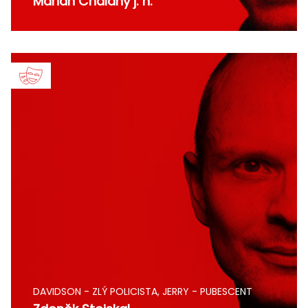
Marián Chalány j. h.
DAVIDSON - ZLÝ POLICISTA, JERRY - PUBESCENT