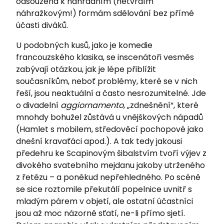
odsouzena k náhradním (netvrdím
náhražkovým!) formám sdělování bez přímé
účasti diváků.
U podobných kusů, jako je komedie
francouzského klasika, se inscenátoři vesměs
zabývají otázkou, jak je lépe přiblížit
současníkům, neboť problémy, které se v nich
řeší, jsou neaktuální a často nesrozumitelné. Jde
o divadelní
aggiornamento
, „zdnešnění“, které
mnohdy bohužel zůstává u vnějškových nápadů
(Hamlet s mobilem, středověcí pochopové jako
dnešní kravaťáci apod.). A tak tedy jakousi
předehru ke Scapinovým šibalstvím tvoří výjev z
divokého svatebního mejdanu jakoby utrženého
z řetězu – a poněkud nepřehledného. Po scéně
se sice roztomile překutálí popelnice uvnitř s
mladým párem v objetí, ale ostatní účastníci
jsou až moc názorně sťatí, ne-li přímo sjetí.