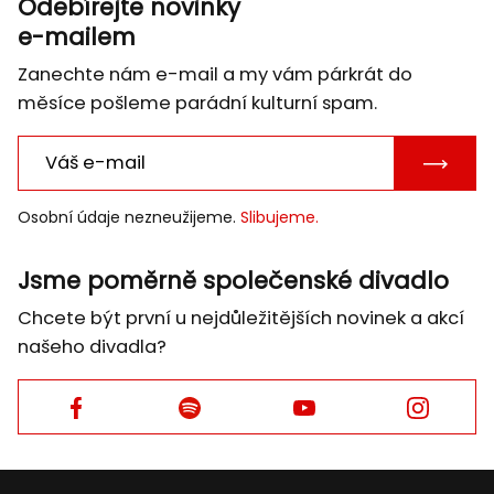
Odebírejte novinky
e-mailem
Zanechte nám e-mail a my vám párkrát do
měsíce pošleme parádní kulturní spam.
POTVRD
E-
Osobní údaje nezneužijeme.
Slibujeme.
MAIL
Jsme poměrně společenské divadlo
Chcete být první u nejdůležitějších novinek a akcí
našeho divadla?
Facebook
Facebook
Facebook
Facebook