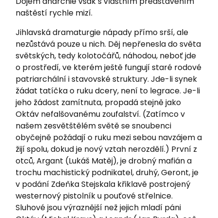
Dojem anarchie však s vlastním představením
naštěstí rychle mizí.
Jihlavská dramaturgie nápady přímo srší, ale
nezůstává pouze u nich. Děj nepřenesla do světa
světských, tedy kolotočářů, náhodou, neboť jde
o prostředí, ve kterém ještě fungují staré rodové
patriarchální i stavovské struktury. Jde-li synek
žádat tatíčka o ruku dcery, není to legrace. Je-li
jeho žádost zamítnuta, propadá stejně jako
Oktáv nefalšovanému zoufalství. (Zatímco v
našem zesvětštělém světě se snoubenci
obyčejně požádají o ruku mezi sebou navzájem a
žijí spolu, dokud je nový vztah nerozdělí.) První z
otců, Argant (Lukáš Matěj), je drobný mafián a
trochu machistický podnikatel, druhý, Geront, je
v podání Zdeňka Stejskala křiklavě postrojený
westernový pistolník u pouťové střelnice.
Sluhové jsou výraznější než jejich mladí páni