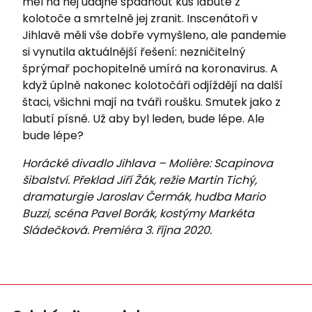
měl na něj údajně spadnout kus labutě z
kolotoče a smrtelně jej zranit. Inscenátoři v
Jihlavě měli vše dobře vymyšleno, ale pandemie
si vynutila aktuálnější řešení: nezničitelný
šprýmař pochopitelně umírá na koronavirus. A
když úplně nakonec kolotočáři odjíždějí na další
štaci, všichni mají na tváři roušku. Smutek jako z
labutí písně. Už aby byl leden, bude lépe. Ale
bude lépe?
Horácké divadlo Jihl
ava – Molière: Scapi
nova
šibalství.
Přek
lad Jiří Žák, režie
Martin Tichý,
dramat
urgie Jaroslav Čermá
k, hudba Mario
Buzzi
, scéna Pavel Borák,
kostýmy Markéta
Slá
dečková. Premiéra 3.
října 2020.