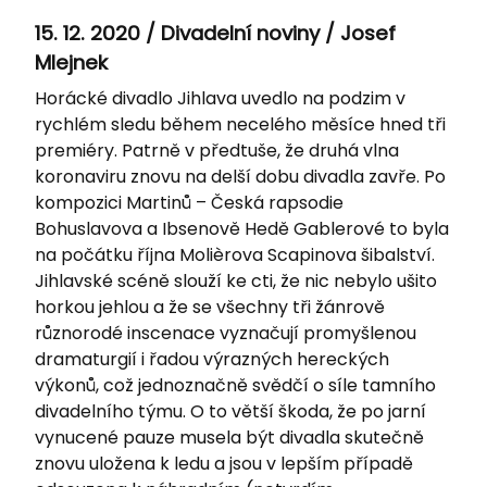
15. 12. 2020 / Divadelní noviny / Josef
Mlejnek
Horácké divadlo Jihlava uvedlo na podzim v
rychlém sledu během necelého měsíce hned tři
premiéry. Patrně v předtuše, že druhá vlna
koronaviru znovu na delší dobu divadla zavře. Po
kompozici Martinů – Česká rapsodie
Bohuslavova a Ibsenově Hedě Gablerové to byla
na počátku října Molièrova
Sca
pinova šibalství
.
Jihlavské scéně slouží ke cti, že nic nebylo ušito
horkou jehlou a že se všechny tři žánrově
různorodé inscenace vyznačují promyšlenou
dramaturgií i řadou výrazných hereckých
výkonů, což jednoznačně svědčí o síle tamního
divadelního týmu. O to větší škoda, že po jarní
vynucené pauze musela být divadla skutečně
znovu uložena k ledu a jsou v lepším případě