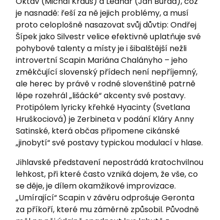
Oktáv (Michal Kraus) a Leandr (Jan Burda), což
je nasnadě: řeší za ně jejich problémy, a musí
proto celoplošně nasazovat svůj důvtip: Ondřej
Šípek jako Silvestr velice efektivně uplatňuje své
pohybové talenty a místy je i šibalštější nežli
introvertní Scapin Mariána Chalányho – jeho
změkčující slovenský přídech není nepříjemný,
ale herec by právě v rodné slovenštině patrně
lépe rozehrál „lišácké“ akcenty své postavy.
Protipólem lyricky křehké Hyacinty (Svetlana
Hruškociová) je Zerbineta v podání Kláry Anny
Satinské, která občas připomene cikánské
„jinobytí“ své postavy typickou modulací v hlase.
Jihlavské představení nepostrádá kratochvilnou
lehkost, při které často vzniká dojem, že vše, co
se děje, je dílem okamžikové improvizace.
„Umírající“ Scapin v závěru odprošuje Geronta
za příkoří, které mu záměrně způsobil. Původně