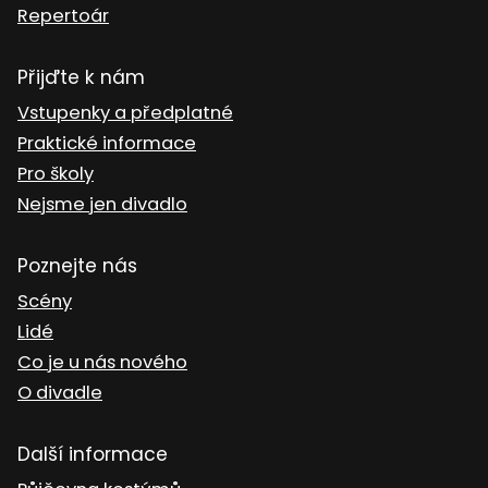
Repertoár
Přijďte k nám
Vstupenky a předplatné
Praktické informace
Pro školy
Nejsme jen divadlo
Poznejte nás
Scény
Lidé
Co je u nás nového
O divadle
Další informace