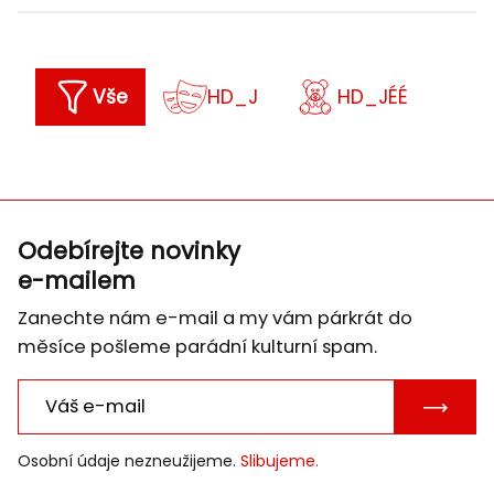
Vše
HD_J
HD_JÉÉ
Odebírejte novinky
e-mailem
Zanechte nám e-mail a my vám párkrát do
měsíce pošleme parádní kulturní spam.
POTVRD
E-
Osobní údaje nezneužijeme.
Slibujeme.
MAIL