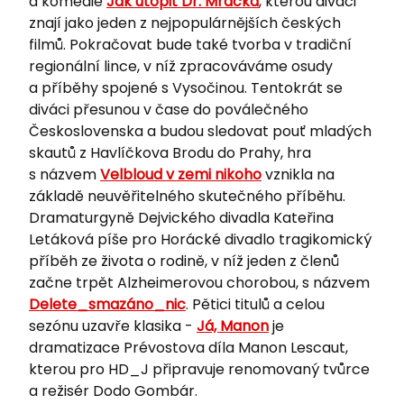
a komedie
Jak utopit Dr. Mráčka
, kterou diváci
znají jako jeden z nejpopulárnějších českých
filmů. Pokračovat bude také tvorba v tradiční
regionální lince, v níž zpracováváme osudy
a příběhy spojené s Vysočinou. Tentokrát se
diváci přesunou v čase do poválečného
Československa a budou sledovat pouť mladých
skautů z Havlíčkova Brodu do Prahy, hra
s názvem
Velbloud v zemi nikoho
vznikla na
základě neuvěřitelného skutečného příběhu.
Dramaturgyně Dejvického divadla Kateřina
Letáková píše pro Horácké divadlo tragikomický
příběh ze života o rodině, v níž jeden z členů
začne trpět Alzheimerovou chorobou, s názvem
Delete_smazáno_nic
. Pětici titulů a celou
sezónu uzavře klasika -
Já, Manon
je
dramatizace Prévostova díla Manon Lescaut,
kterou pro HD_J připravuje renomovaný tvůrce
a režisér Dodo Gombár.