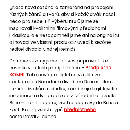
„Naše nová sezóna je zaměřena na propojení
různých žánrů a tvarů, aby si každý divák našel
něco pro sebe. Při výběru titulů jsme se
inspirovali kvalitními filmovými předlohami
i klasikou, ale nezapomněli jsme ani na originalitu
a inovaci ve vlastní produkci,“ uvedl k sezóně
ředitel divadla Ondrej Remiáš.
Do nové sezóny jsme pro vás připravili také
novinku v oblasti předplatného –
Předplatné
KOMBI
. Toto nové předplatné vzniklo ve
spolupráci s Národním divadlem Brno s cílem
rozšířit divákům nabídku, kombinuje tři jihlavské
inscenace a dvě produkce z Národního divadla
Brno – balet a operu, včetně dopravy do Brna a
zpět. Prodej všech typů
předplatného
odstartoval 3. dubna.