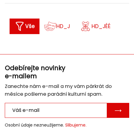
Vše
HD_J
HD_JÉÉ
Odebírejte novinky
e-mailem
Zanechte nám e-mail a my vám párkrát do
měsíce pošleme parádní kulturní spam.
POTVRD
E-
Osobní údaje nezneužijeme.
Slibujeme.
MAIL