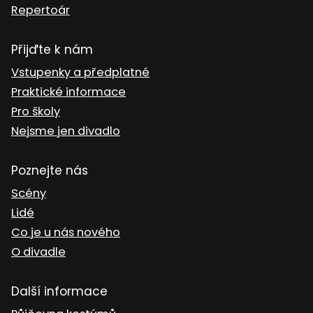
Repertoár
Přijďte k nám
Vstupenky a předplatné
Praktické informace
Pro školy
Nejsme jen divadlo
Poznejte nás
Scény
Lidé
Co je u nás nového
O divadle
Další informace