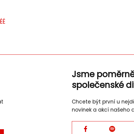
ÉÉ
Jsme poměrn
společenské d
át
Chcete být první u nejdů
novinek a akcí našeho 
Facebook
Facebook