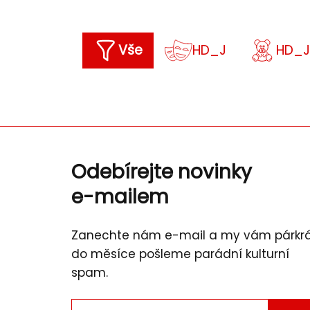
Vše
HD_J
HD_J
Odebírejte novinky
e-mailem
Zanechte nám e-mail a my vám párkr
do měsíce pošleme parádní kulturní
spam.