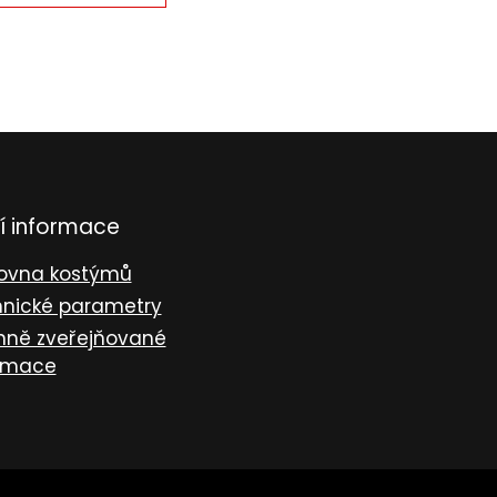
í informace
ovna kostýmů
nické parametry
nně zveřejňované
rmace