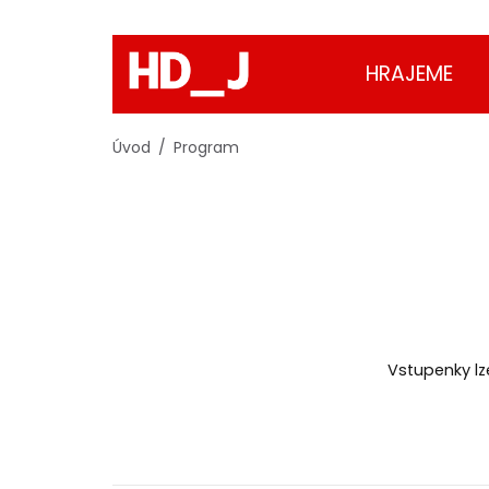
HRAJEME
Úvod
Program
Vstupenky lz