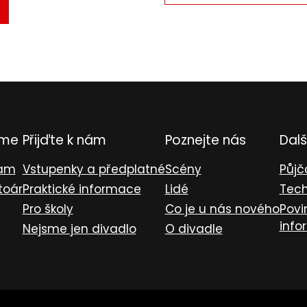
TVRDIT
L
eme
Přijďte k nám
Poznejte nás
Dalš
ram
Vstupenky a předplatné
Scény
Půjč
toár
Praktické informace
Lidé
Tech
Pro školy
Co je u nás nového
Povi
info
Nejsme jen divadlo
O divadle