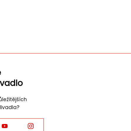
ě
ivadlo
ležitějších
divadla?
Facebook
Facebook