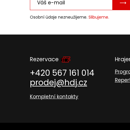
PO
E-
Osobní údaje nezneužijeme.
Slibujeme.
MAI
Rezervace
Hraj
+420 567 161 014
Prog
Reper
prodej@hdj.cz
Kompletní kontakty