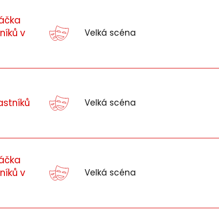
ráčka
níků v
Velká scéna
astníků
Velká scéna
ráčka
níků v
Velká scéna