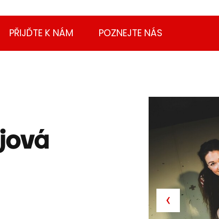
PŘIJĎTE K NÁM
POZNEJTE NÁS
jová