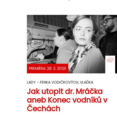
PREMIÉRA: 28. 2. 2026
LADY - FENKA VODIČKOVÝCH, VLAĎKA
Jak utopit dr. Mráčka
aneb Konec vodníků v
Čechách