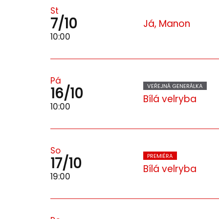
St
7/10
Já, Manon
10:00
Pá
VEŘEJNÁ GENERÁLKA
16/10
Bílá velryba
10:00
So
PREMIÉRA
17/10
Bílá velryba
19:00