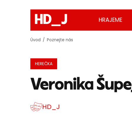
HRAJEME
Úvod
Poznejte nás
HEREČKA
Veronika Šupe
HD_J