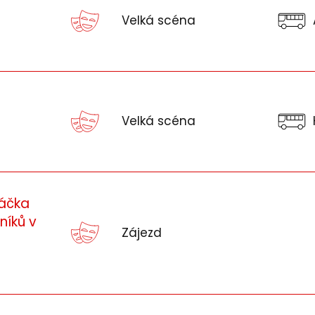
Velká scéna
Velká scéna
ráčka
níků v
Zájezd