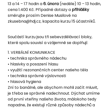
13 a 14 – 17 hodin a
6. února
(neděle) 10 – 13 hodin,
cena 1.400 Kč. Případné dotazy a
přihlášky
směrujte prosím Denise Musilové na
zkusebna@hdj.cz
, kapacita kurzu 15 účastníků.
Součástí kurzu jsou tři sebevzdělávací bloky,
které spolu souvisí a vzájemně se doplňují:
1. VERBÁLNÍ KOMUNIKACE
• technika správného nádechu
• hlasivky a posazení hlasu
• využití rezonančních center našeho těla
• technika správné výslovnosti
• hlasová hygiena
Zní to banálně, ale abychom mohli začít mluvit,
je třeba se správně nadechnout. Dýchat umíme
od první vteřiny našeho života, málokoho tedy
napadne, že existují různé způsoby nádechů a