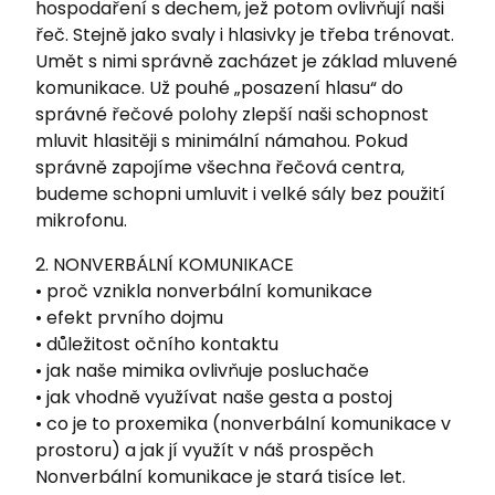
hospodaření s dechem, jež potom ovlivňují naši
řeč. Stejně jako svaly i hlasivky je třeba trénovat.
Umět s nimi správně zacházet je základ mluvené
komunikace. Už pouhé „posazení hlasu“ do
správné řečové polohy zlepší naši schopnost
mluvit hlasitěji s minimální námahou. Pokud
správně zapojíme všechna řečová centra,
budeme schopni umluvit i velké sály bez použití
mikrofonu.
2. NONVERBÁLNÍ KOMUNIKACE
• proč vznikla nonverbální komunikace
• efekt prvního dojmu
• důležitost očního kontaktu
• jak naše mimika ovlivňuje posluchače
• jak vhodně využívat naše gesta a postoj
• co je to proxemika (nonverbální komunikace v
prostoru) a jak jí využít v náš prospěch
Nonverbální komunikace je stará tisíce let.