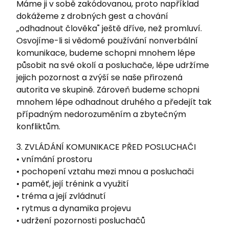
Máme ji v sobě zakódovanou, proto například
dokážeme z drobných gest a chování
„odhadnout člověka" ještě dříve, než promluví.
Osvojíme-li si vědomé používání nonverbální
komunikace, budeme schopni mnohem lépe
působit na své okolí a posluchače, lépe udržíme
jejich pozornost a zvýší se naše přirozená
autorita ve skupině. Zároveň budeme schopni
mnohem lépe odhadnout druhého a předejít tak
případným nedorozuměním a zbytečným
konfliktům.
3. ZVLÁDÁNÍ KOMUNIKACE PŘED POSLUCHAČI
• vnímání prostoru
• pochopení vztahu mezi mnou a posluchači
• paměť, její trénink a využití
• tréma a její zvládnutí
• rytmus a dynamika projevu
• udržení pozornosti posluchačů