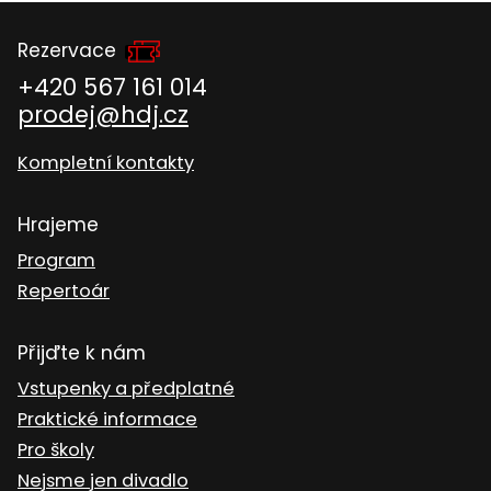
Rezervace
+420 567 161 014
prodej@hdj.cz
Kompletní kontakty
Hrajeme
Program
Repertoár
Přijďte k nám
Vstupenky a předplatné
Praktické informace
Pro školy
Nejsme jen divadlo