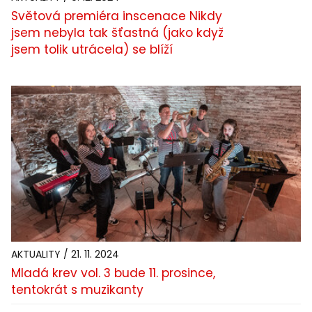
Světová premiéra inscenace Nikdy
jsem nebyla tak šťastná (jako když
jsem tolik utrácela) se blíží
AKTUALITY / 21. 11. 2024
Mladá krev vol. 3 bude 11. prosince,
tentokrát s muzikanty