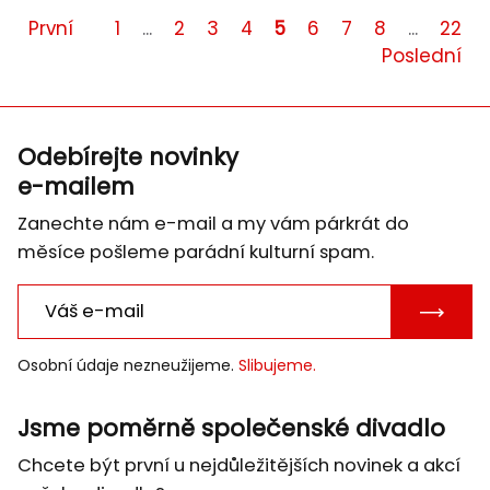
První
1
...
2
3
4
5
6
7
8
...
22
Poslední
Odebírejte novinky
e-mailem
Zanechte nám e-mail a my vám párkrát do
měsíce pošleme parádní kulturní spam.
POTVRD
E-
Osobní údaje nezneužijeme.
Slibujeme.
MAIL
Jsme poměrně společenské divadlo
Chcete být první u nejdůležitějších novinek a akcí