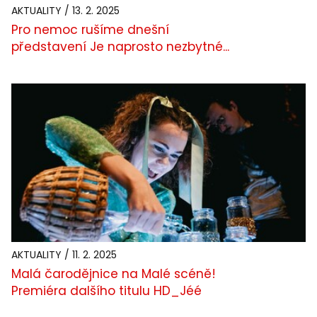
AKTUALITY / 13. 2. 2025
Pro nemoc rušíme dnešní
představení Je naprosto nezbytné...
AKTUALITY / 11. 2. 2025
Malá čarodějnice na Malé scéně!
Premiéra dalšího titulu HD_Jéé