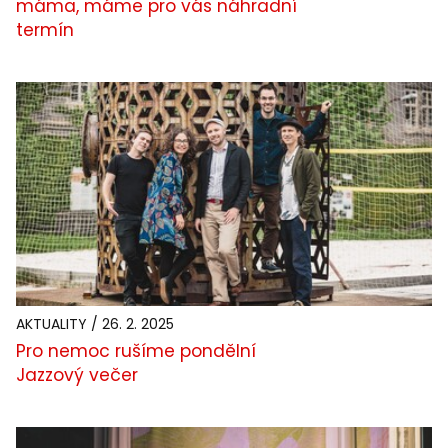
máma, máme pro vás náhradní
termín
AKTUALITY / 26. 2. 2025
Pro nemoc rušíme pondělní
Jazzový večer