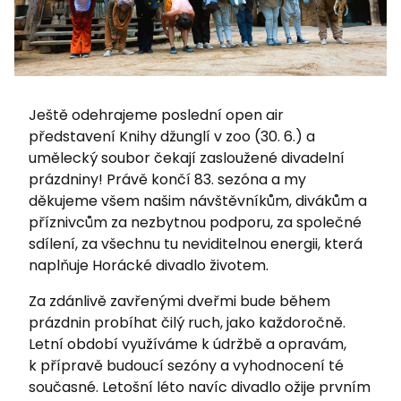
Ještě odehrajeme poslední open air
představení Knihy džunglí v zoo (30. 6.) a
umělecký soubor čekají zasloužené divadelní
prázdniny! Právě končí 83. sezóna a my
děkujeme všem našim návštěvníkům, divákům a
příznivcům za nezbytnou podporu, za společné
sdílení, za všechnu tu neviditelnou energii, která
naplňuje Horácké divadlo životem.
Za zdánlivě zavřenými dveřmi bude během
prázdnin probíhat čilý ruch, jako každoročně.
Letní období využíváme k údržbě a opravám,
k přípravě budoucí sezóny a vyhodnocení té
současné. Letošní léto navíc divadlo ožije prvním