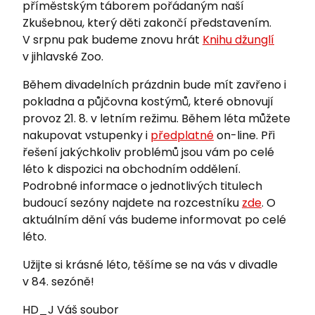
příměstským táborem pořádaným naší
Zkušebnou, který děti zakončí představením.
V srpnu pak budeme znovu hrát
Knihu džunglí
v jihlavské Zoo.
Během divadelních prázdnin bude mít zavřeno i
pokladna a půjčovna kostýmů, které obnovují
provoz 21. 8. v letním režimu. Během léta můžete
nakupovat vstupenky i
předplatné
on-line. Při
řešení jakýchkoliv problémů jsou vám po celé
léto k dispozici na obchodním oddělení.
Podrobné informace o jednotlivých titulech
budoucí sezóny najdete na rozcestníku
zde
. O
aktuálním dění vás budeme informovat po celé
léto.
Užijte si krásné léto, těšíme se na vás v divadle
v 84. sezóně!
HD_J Váš soubor