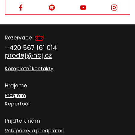
Facebook
Facebook
Facebook
Facebook
Rezervace
+420 567 161 014
prodej@hdj.cz
Kompletní kontakty
Hrajeme
Program
Repertoár
Přijďte k nám
Vstupenky a předplatné