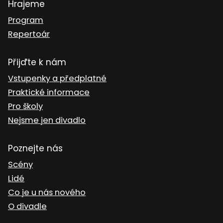
Hrajeme
Program
Repertoár
Přijďte k nám
Vstupenky a předplatné
Praktické informace
Pro školy
Nejsme jen divadlo
Poznejte nás
Scény
Lidé
Co je u nás nového
O divadle