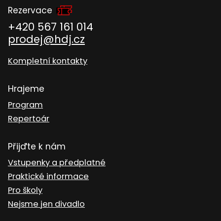
Rezervace
+420 567 161 014
prodej@hdj.cz
Kompletní kontakty
Hrajeme
Program
Repertoár
Přijďte k nám
Vstupenky a předplatné
Praktické informace
Pro školy
Nejsme jen divadlo