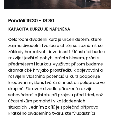
Pondělí 16:30 - 18:30
KAPACITA KURZU JE NAPLNĚNA
Celoroční divadelní kurz je určen dětem, které
zajímá divadelní tvorba a chtějí se seznámit se
základy hereckých dovedností. Účastníci budou
rozvíjet jevištní pohyb, práci s hlasem, práci s
předmětem i loutkou. Využívat přitom budeme
dramatické hry jako prostředku k objevování a
rozvíjení vlastního potenciálu. Kurz podporuje
kreativní myšlení, tvůrčí činnost a spolupráci ve
skupině. Zároveň divadlo přirozeně rozvíjí
sebevědomí a jistotu při projevu před lidmi, což
účastníkům pomáhá i v každodenních
situacích. Jedním z cílů je společná příprava
krátkého divadelního tvaru, který účastníci