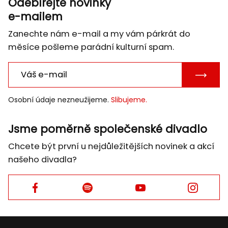
Odebírejte novinky
e-mailem
Zanechte nám e-mail a my vám párkrát do
měsíce pošleme parádní kulturní spam.
POTVRD
E-
Osobní údaje nezneužijeme.
Slibujeme.
MAIL
Jsme poměrně společenské divadlo
Chcete být první u nejdůležitějších novinek a akcí
našeho divadla?
Facebook
Facebook
Facebook
Facebook