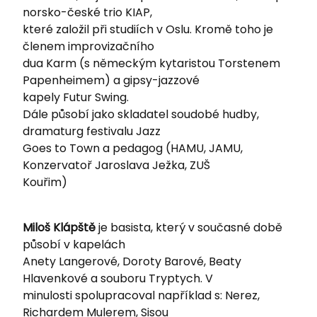
norsko-české trio KIAP,
které založil při studiích v Oslu. Kromě toho je
členem improvizačního
dua Karm (s německým kytaristou Torstenem
Papenheimem) a gipsy-jazzové
kapely Futur Swing.
Dále působí jako skladatel soudobé hudby,
dramaturg festivalu Jazz
Goes to Town a pedagog (HAMU, JAMU,
Konzervatoř Jaroslava Ježka, ZUŠ
Kouřim)
Miloš Klápště
je basista, který v současné době
působí v kapelách
Anety Langerové, Doroty Barové, Beaty
Hlavenkové a souboru Tryptych. V
minulosti spolupracoval například s: Nerez,
Richardem Mulerem, Sisou