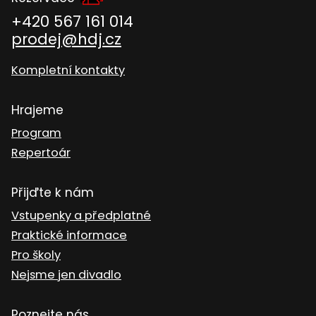
+420 567 161 014
prodej@hdj.cz
Kompletní kontakty
Hrajeme
Program
Repertoár
Přijďte k nám
Vstupenky a předplatné
Praktické informace
Pro školy
Nejsme jen divadlo
Poznejte nás