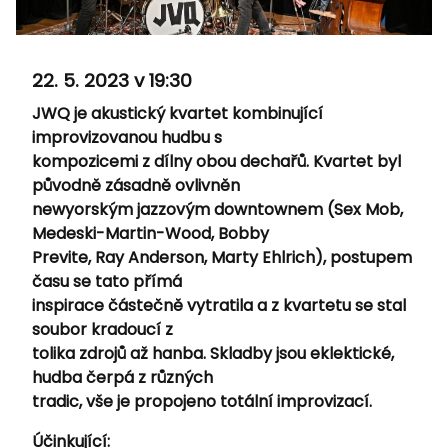
22. 5. 2023 v 19:30
JWQ je akustický kvartet kombinující
improvizovanou hudbu s
kompozicemi z dílny obou dechařů. Kvartet byl
původně zásadně ovlivněn
newyorským jazzovým downtownem (Sex Mob,
Medeski-Martin-Wood, Bobby
Previte, Ray Anderson, Marty Ehlrich), postupem
času se tato přímá
inspirace částečně vytratila a z kvartetu se stal
soubor kradoucí z
tolika zdrojů až hanba. Skladby jsou eklektické,
hudba čerpá z různých
tradic, vše je propojeno totální improvizací.
Účinkující: