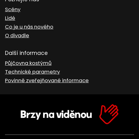
Scény
Lidé
Co je u nás nového
O divadle
Další informace
Půjčovna kostýmů
Technické parametry
Povinně zveřejňované informace
Brzy na viděnou