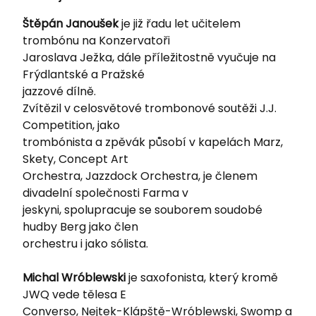
Štěpán Janoušek
je již řadu let učitelem
trombónu na Konzervatoři
Jaroslava Ježka, dále příležitostně vyučuje na
Frýdlantské a Pražské
jazzové dílně.
Zvítězil v celosvětové trombonové soutěži J.J.
Competition, jako
trombónista a zpěvák působí v kapelách Marz,
Skety, Concept Art
Orchestra, Jazzdock Orchestra, je členem
divadelní společnosti Farma v
jeskyni, spolupracuje se souborem soudobé
hudby Berg jako člen
orchestru i jako sólista.
Michal Wróblewski
je saxofonista, který kromě
JWQ vede tělesa E
Converso, Nejtek-Klápště-Wróblewski, Swomp a