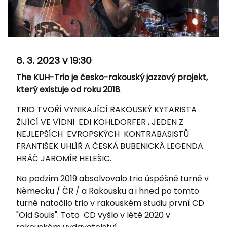
6. 3. 2023 v 19:30
The KUH-Trio je česko-rakouský jazzový projekt,
který existuje od roku 2018
.
TRIO TVOŘÍ VYNIKAJÍCÍ RAKOUSKÝ KYTARISTA
ŽIJÍCÍ VE VÍDNI EDI KÖHLDORFER , JEDEN Z
NEJLEPŠÍCH EVROPSKÝCH KONTRABASISTŮ
FRANTIŠEK UHLÍŘ A ČESKÁ BUBENICKÁ LEGENDA
HRÁČ JAROMÍR HELEŠIC.
Na podzim 2019 absolvovalo trio úspěšné turné v
Německu / ČR / a Rakousku a i hned po tomto
turné natočilo trio v rakouském studiu první CD
"Old Souls". Toto CD vyšlo v létě 2020 v