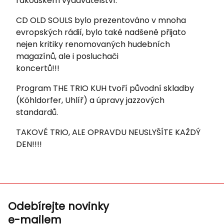
rakouském vydavatelství.
CD OLD SOULS bylo prezentováno v mnoha
evropských rádií, bylo také nadšeně přijato
nejen kritiky renomovaných hudebních
magazínů, ale i posluchači
koncertů!!!
Program THE TRIO KUH tvoří původní skladby
(Köhldorfer, Uhlíř) a úpravy jazzových
standardů.
TAKOVÉ TRIO, ALE OPRAVDU NEUSLYŠÍTE KAŽDÝ
DEN!!!!
Odebírejte novinky
e-mailem