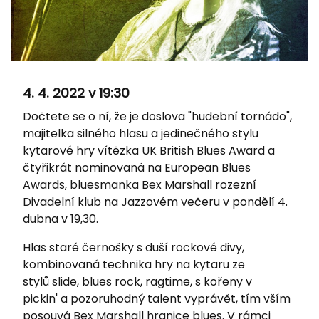
4. 4. 2022 v 19:30
Dočtete se o ní, že je doslova "hudební tornádo",
majitelka silného hlasu a jedinečného stylu
kytarové hry vítězka UK British Blues Award a
čtyřikrát nominovaná na European Blues
Awards, bluesmanka Bex Marshall rozezní
Divadelní klub na Jazzovém večeru v pondělí 4.
dubna v 19,30.
Hlas staré černošky s duší rockové divy,
kombinovaná technika hry na kytaru ze
stylů slide, blues rock, ragtime, s kořeny v
pickin' a pozoruhodný talent vyprávět, tím vším
posouvá Bex Marshall hranice blues. V rámci