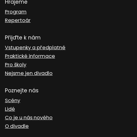
Hrajeme
Program
Repertoár
Přijďte k nám
Vstupenky a předplatné
Praktické informace
Pro školy
Nejsme jen divadlo
Poznejte nás
Scény
Lidé
Co je u nás nového
O divadle