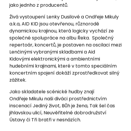
jako jednho z producentů.
Živá vystoupení Lenky Dusilové a Ondřeje Mikuly
a.k.a, AID KID jsou otevřenou, různorodě
dynamickou krajinou, která logicky vychází ze
společné spolupráce na albu Řeka. Společný
repertoár, koncertů, je postaven na oscilaci mezi
Lenčinými vybranými skladbami a Aid
Kidovými elektronickými a ambientními
hudebními krajinami, které v tomto speciálním
koncertním spojení dokáží zprostředkovat silný
zážitek.
Jako skladatele scénické hudby znají
Ondřeje Mikulu naši diváci prostřednictvím
inscenací Jediný život, Bůh je žena, Tak šel čas
jihlavskou ulicí, Neuvěřitelné dobrodružství
Ústavy či Tři bratři v nesnázích.