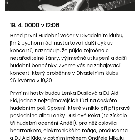
19. 4. 0000 v 12:06
Hned první Hudební večer v Divadelním klubu,
jímž bychom rádi nastartovali další cyklus
koncertů, naznačuje, že půjde zejména o
nezařaditelné žánry, výjimečná uskupení a další
hudební bonbónky. Zveme vás na zahajovací
koncert, který proběhne v Divadelním klubu
26. května v 19,30.
Prvními hosty budou Lenka Dusilová a DJ Aid
Kid, jedna z nejzajímavějších fúzí na českém
hudebním poli. Spojení, které vzniklo při přípravě
posledního alba Lenky Dusilové Řeka (to získalo
tři hudební ocenění Anděl), pro něž oslovila
beatmakera, elektronického mága, producenta
a DJ Aid Kida, vlastním jménem Ondřeje Mikulu,