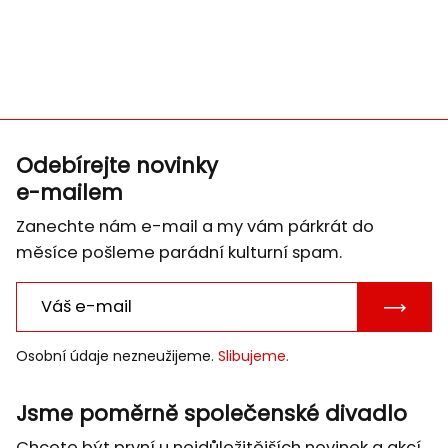
Odebírejte novinky
e-mailem
Zanechte nám e-mail a my vám párkrát do
měsíce pošleme parádní kulturní spam.
POTVRD
E-
Osobní údaje nezneužijeme.
Slibujeme.
MAIL
Jsme poměrně společenské divadlo
Chcete být první u nejdůležitějších novinek a akcí