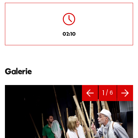
02:10
Galerie
1
/ 6