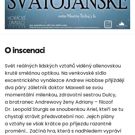
O inscenaci
Svět reálných lidských vztahů viděný allenovskou
krutě směšnou optikou. Na venkovské sídlo
excentrického vynálezce Andrew Hobbse přijíždějí
dva páry: záletník doktor Maxwell se svou
momentální milenkou, zdravotní sestrou Dulcy,
a bratranec Andrewovy ženy Adriany – filozof
Dr. Leopold Sturgis se snoubenkou Ariel, kteří se tu
chystají strávit předsvatební noc. Jejich plány
a vztahy se však krátce po příjezdu razantně
promění... Začíná hra, která s nadhledem vypráví