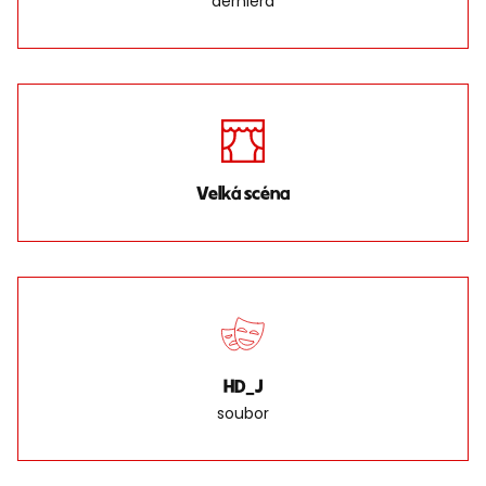
derniéra
Velká scéna
HD_J
soubor