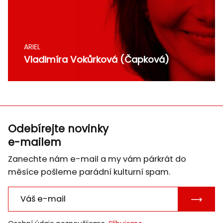
ARIEL
Vladimíra Vokůrková (Čapková)
Odebírejte novinky
e-mailem
Zanechte nám e-mail a my vám párkrát do
měsíce pošleme parádní kulturní spam.
POTVRD
E-