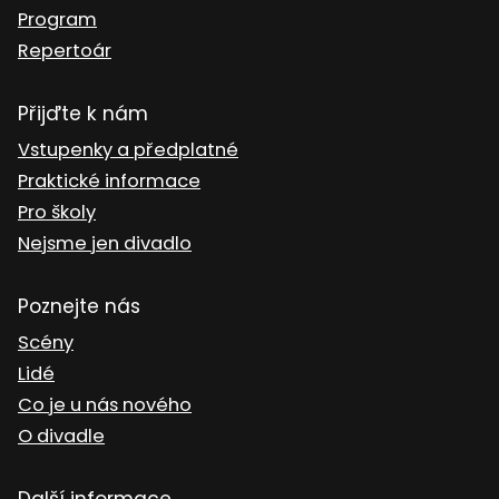
Program
Repertoár
Přijďte k nám
Vstupenky a předplatné
Praktické informace
Pro školy
Nejsme jen divadlo
Poznejte nás
Scény
Lidé
Co je u nás nového
O divadle