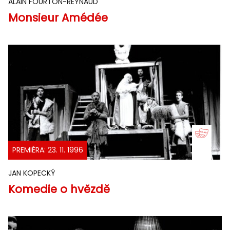
ALAIN FOURTON-REYNAUD
Monsieur Amédée
PREMIÉRA: 23. 11. 1996
JAN KOPECKÝ
Komedie o hvězdě