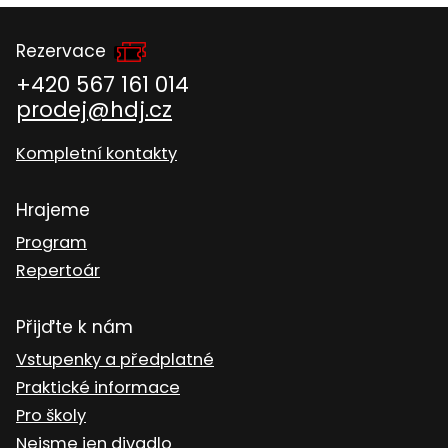
Rezervace
+420 567 161 014
prodej@hdj.cz
Kompletní kontakty
Hrajeme
Program
Repertoár
Přijďte k nám
Vstupenky a předplatné
Praktické informace
Pro školy
Nejsme jen divadlo