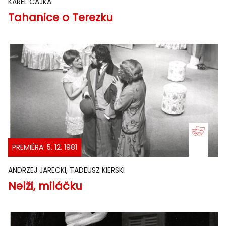
KAREL ČAJKA
Tahanice o Terezku
PREMIÉRA: 5. 12. 1981
ANDRZEJ JARECKI, TADEUSZ KIERSKI
Nelži, miláčku