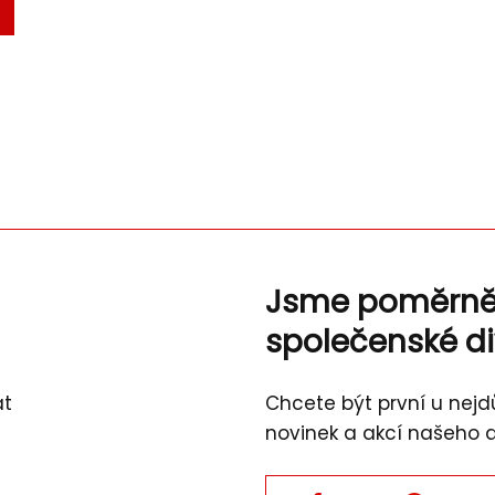
Jsme poměrn
společenské d
át
Chcete být první u nejdů
novinek a akcí našeho 