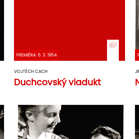
PREMIÉRA: 6. 3. 1954
VOJTĚCH CACH
J
Duchcovský viadukt