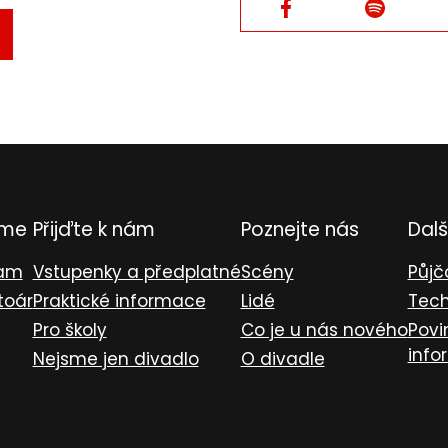
Facebook
Facebook
TVRDIT
L
eme
Přijďte k nám
Poznejte nás
Dalš
ram
Vstupenky a předplatné
Scény
Půjč
toár
Praktické informace
Lidé
Tech
Pro školy
Co je u nás nového
Povi
info
Nejsme jen divadlo
O divadle