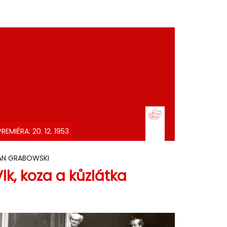
PREMIÉRA: 20. 12. 1953
AN GRABOWSKI
Vlk, koza a kůzlátka