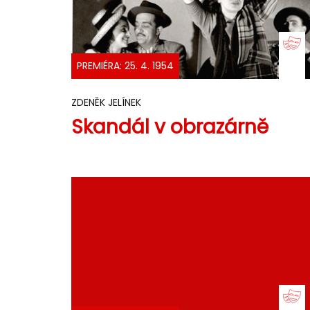
PREMIÉRA: 25. 4. 1954
ZDENĚK JELÍNEK
Skandál v obrazárně