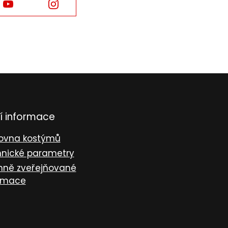
Facebook
Facebook
í informace
ovna kostýmů
nické parametry
nně zveřejňované
rmace