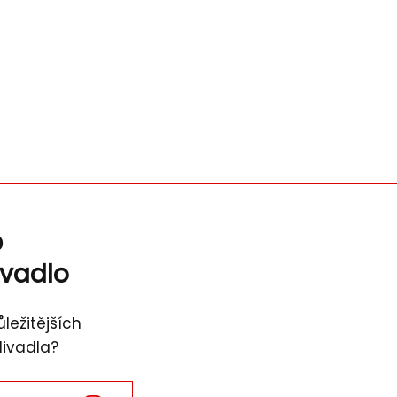
ě
ivadlo
ležitějších
divadla?