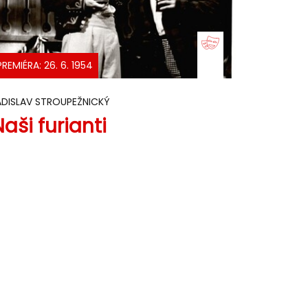
PREMIÉRA: 26. 6. 1954
ADISLAV STROUPEŽNICKÝ
aši furianti