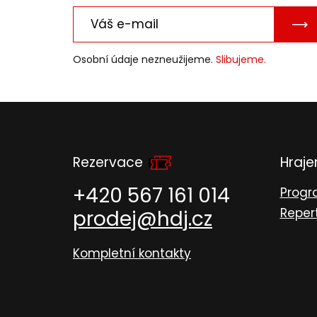
PO
E-
Osobní údaje nezneužijeme.
Slibujeme.
MAI
Rezervace
Hraj
+420 567 161 014
Prog
Reper
prodej@hdj.cz
Kompletní kontakty