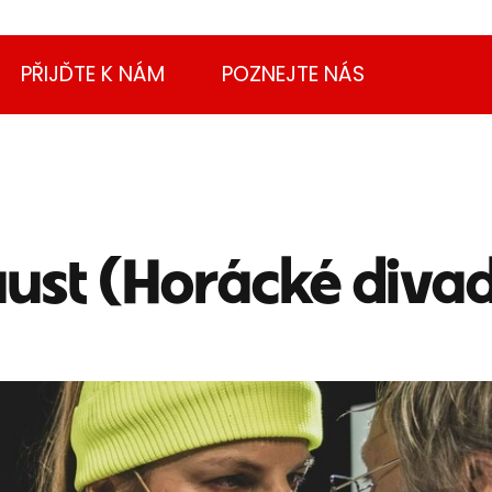
PŘIJĎTE K NÁM
POZNEJTE NÁS
ust (Horácké divad