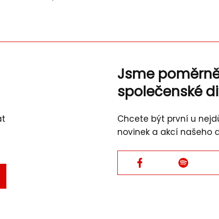
Jsme poměrn
společenské d
át
Chcete být první u nejdů
novinek a akcí našeho 
Facebook
Facebook
TVRDIT
L