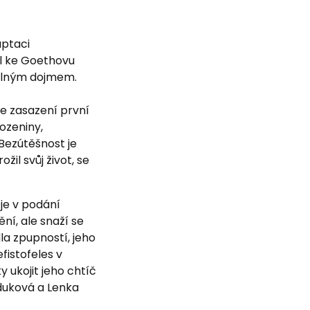
aptaci
il ke Goethovu
telným dojmem.
ale zasazení první
ozeniny,
 Bezútěšnost je
il svůj život, se
je v podání
í, ale snaží se
la zpupností, jeho
fistofeles v
 ukojit jeho chtíč
jduková a Lenka