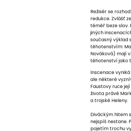
Režisér se rozhod
redukce. Zvlášť z
téměř beze slov. 
jiných inscenacích
současný výklad 
těhotenstvím: Ma
Nováková) mají vz
těhotenství jako
Inscenace vyniká
ale některé vyzní
Faustovy ruce jej
života právě Mar
a trojské Heleny.
Diváckým hitem 
nejspíš nestane. 
pojetím trochu v