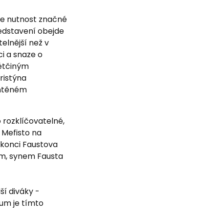
ese nutnost značné
ředstavení obejde
elnější než v
ci a snaze o
étčiným
ristýna
chtěném
rozklíčovatelné,
 Mefisto na
m konci Faustova
em, synem Fausta
dší diváky -
kum je tímto