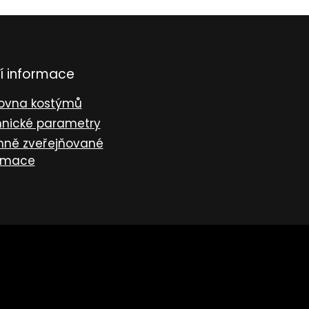
í informace
ovna kostýmů
nické parametry
nně zveřejňované
rmace