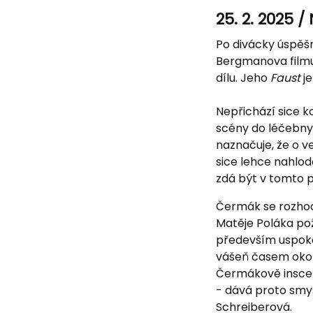
25. 2. 2025 
Po divácky úspě
Bergmanova film
dílu. Jeho
Faust
j
Nepřichází sice 
scény do léčebny
naznačuje, že o v
sice lehce nahlod
zdá být v tomto p
Čermák se rozhodl
Matěje Poláka po
především uspokoj
vášeň časem okora
Čermákově inscena
- dává proto smysl
Schreiberová.