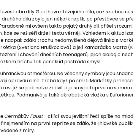
l uvést oba díly Goethova stěžejního díla, což s sebou n
e druhého dílu zbylo jen několik replik, po přestávce se p
Paradoxně mi ovšem takto pojatý druhý díl přišel srozumit
, kde se režiséři drželi textu věrněji. Vzhledem k aktualiza
se naopak zdála trochu nedomyšlená dějová linka s Mark
rkétka (Svetlana Hruškociová) a její kamarádka Marta (K
ezření i chování dnešních teenagerů, jejich dialog o ne
 těžkém hříchu tak poněkud postrádá smysl.
 uhrančivou atmosférou. Ne všechny symboly jsou snadno 
vají opravdu silně. Třeba když po smrti Markétky přenese
í krev, jíž se pak nelze zbavit a je smyta teprve na samé
kétkou. Podmanivá je také akrobatická vložka s Euforion
se Čermákův
Faust
- cílící svou jevištní řečí spíše na mla
Přinejmenším na první repríze se zdálo, že jihlavské publi
yvedené z míry.