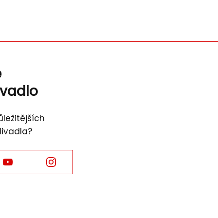
ě
ivadlo
ležitějších
divadla?
Facebook
Facebook