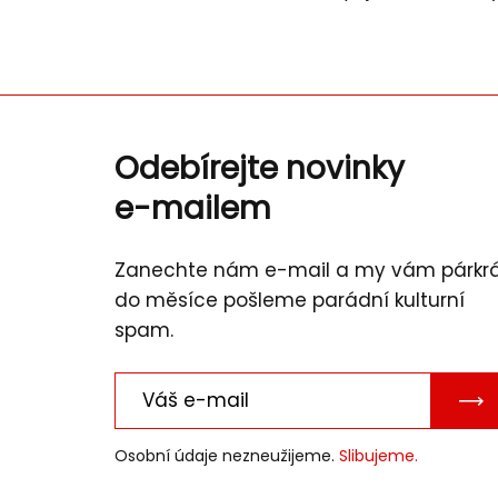
Odebírejte novinky
e-mailem
Zanechte nám e-mail a my vám párkr
do měsíce pošleme parádní kulturní
spam.
PO
E-
Osobní údaje nezneužijeme.
Slibujeme.
MAI