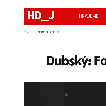
HRAJEME
Úvod
Napsali o nás
Dubský: Fa