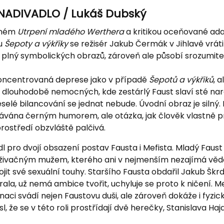
/ NADIVADLO / Lukáš Dubský
šném
Utrpení mladého Werthera
a kritikou oceňované ad
u
Šepoty a výkřiky
se režisér Jakub Čermák v Jihlavě vrát
e plný symbolických obrazů, zároveň ale působí srozumi
koncentrovaná deprese jako v případě
Šepotů a výkřiků
, 
 dlouhodobě nemocných, kde zestárlý Faust slaví sté nar
eselé bilancování se jednat nebude. Úvodní obraz je silný.
ávána černým humorem, ale otázka, jak člověk vlastně prož
rostředí obzvláště palčivá.
 pro dvojí obsazení postav Fausta i Mefista. Mladý Faust 
živačným mužem, kterého ani v nejmenším nezajímá věděn
it své sexuální touhy. Staršího Fausta obdařil Jakub Škrd
la, už nemá ambice tvořit, uchyluje se proto k ničení. Me
ci svádí nejen Faustovu duši, ale zároveň dokáže i fyzicky
, že se v této roli prostřídají dvě herečky, Stanislava Ha