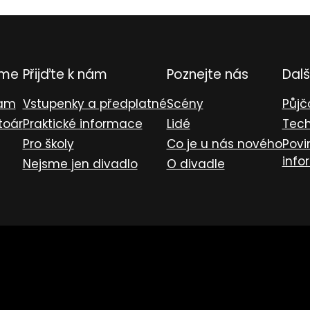
eme
Přijďte k nám
Poznejte nás
Dalš
ram
Vstupenky a předplatné
Scény
Půjč
toár
Praktické informace
Lidé
Tech
Pro školy
Co je u nás nového
Povi
info
Nejsme jen divadlo
O divadle