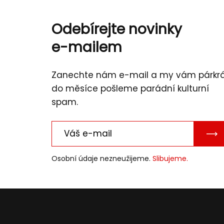
Odebírejte novinky
e-mailem
Zanechte nám e-mail a my vám párkr
do měsíce pošleme parádní kulturní
spam.
PO
E-
Osobní údaje nezneužijeme.
Slibujeme.
MAI