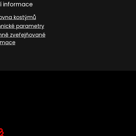
í informace
ovna kostýmů
nické parametry
nně zveřejňované
rmace