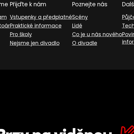
eme
Přijďte k nám
Poznejte nás
Dalš
ram
Vstupenky a předplatné
Scény
Půjč
toár
Praktické informace
Lidé
Tech
Pro školy
Co je u nás nového
Povi
info
Nejsme jen divadlo
O divadle