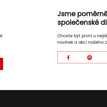
Jsme poměrn
společenské d
át
Chcete být první u nejdů
novinek a akcí našeho 
Facebook
Facebook
TVRDIT
L