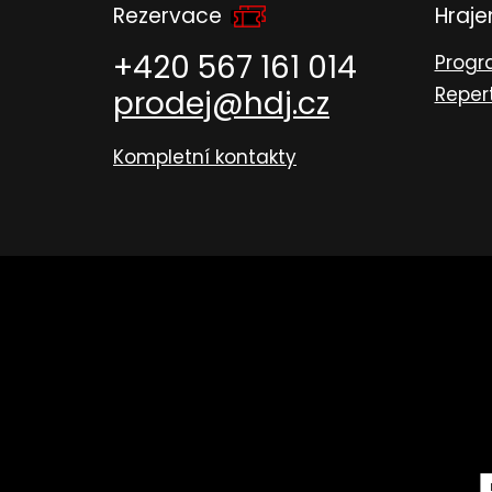
Rezervace
Hraj
+420 567 161 014
Prog
Reper
prodej@hdj.cz
Kompletní kontakty