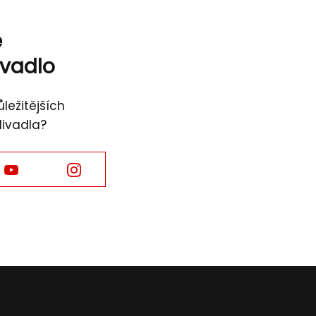
ě
ivadlo
ležitějších
divadla?
Facebook
Facebook