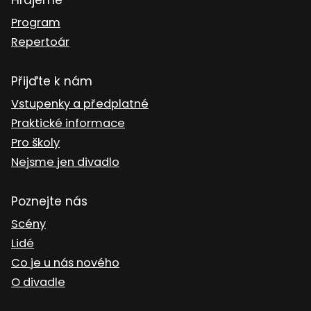
Hrajeme
Program
Repertoár
Přijďte k nám
Vstupenky a předplatné
Praktické informace
Pro školy
Nejsme jen divadlo
Poznejte nás
Scény
Lidé
Co je u nás nového
O divadle