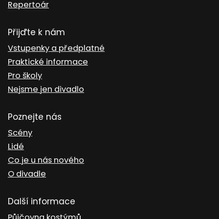
Repertoár
Přijďte k nám
Vstupenky a předplatné
Praktické informace
Pro školy
Nejsme jen divadlo
Poznejte nás
Scény
Lidé
Co je u nás nového
O divadle
Další informace
Půjčovna kostýmů