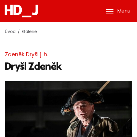
Menu
Úvod
Galerie
Zdeněk Dryšl j. h.
Dryšl Zdeněk