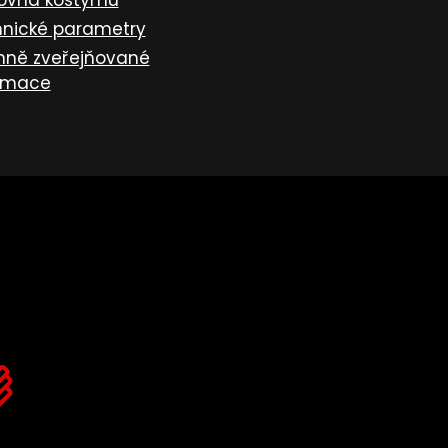
ovna kostýmů
nické parametry
nně zveřejňované
rmace