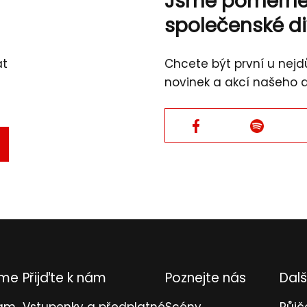
Jsme poměrn
společenské d
át
Chcete být první u nejdů
novinek a akcí našeho 
Facebook
Facebook
TVRDIT
L
eme
Přijďte k nám
Poznejte nás
Dalš