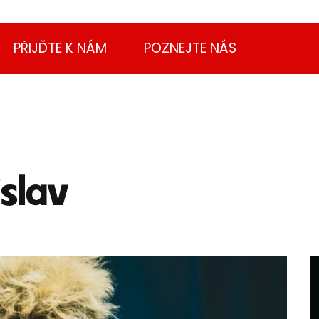
PŘIJĎTE K NÁM
POZNEJTE NÁS
slav