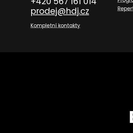
+420 567 161 014
Prog
Reper
prodej@hdj.cz
Kompletní kontakty