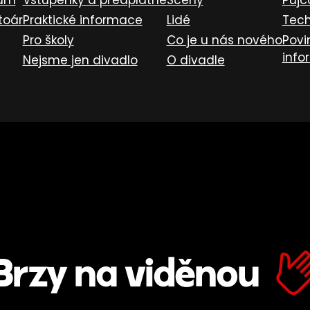
ram
Vstupenky a předplatné
Scény
Půjč
toár
Praktické informace
Lidé
Tech
Pro školy
Co je u nás nového
Povi
info
Nejsme jen divadlo
O divadle
Brzy na viděnou