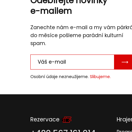
Odebírejte novinky
e-mailem
Zanechte nám e-mail a my vám párkr
do měsíce pošleme parádní kulturní
spam.
PO
E-
Osobní údaje nezneužijeme.
Slibujeme.
MAI
Rezervace
Hraj