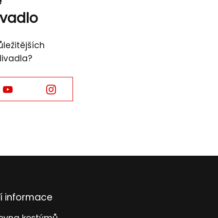
ě
ivadlo
ležitějších
divadla?
Facebook
Facebook
í informace