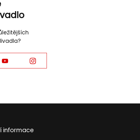
ě
ivadlo
ležitějších
divadla?
Facebook
Facebook
í informace