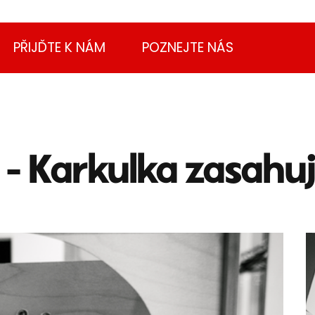
PŘIJĎTE K NÁM
POZNEJTE NÁS
 - Karkulka zasahu