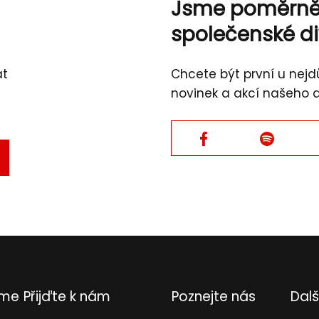
Jsme poměrn
společenské d
át
Chcete být první u nejdů
novinek a akcí našeho 
Facebook
Facebook
TVRDIT
L
eme
Přijďte k nám
Poznejte nás
Dalš