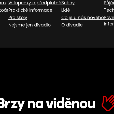
ram
Vstupenky a předplatné
Scény
Půjč
toár
Praktické informace
Lidé
Tech
Pro školy
Co je u nás nového
Povi
info
Nejsme jen divadlo
O divadle
Brzy na viděnou