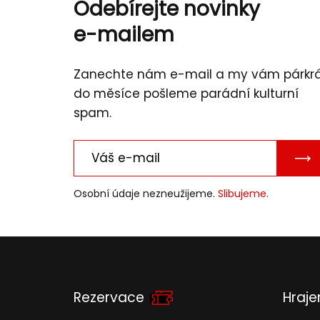
Odebírejte novinky
e-mailem
Zanechte nám e-mail a my vám párkr
do měsíce pošleme parádní kulturní
spam.
PO
E-
Osobní údaje nezneužijeme.
Slibujeme.
MAI
Rezervace
Hraj