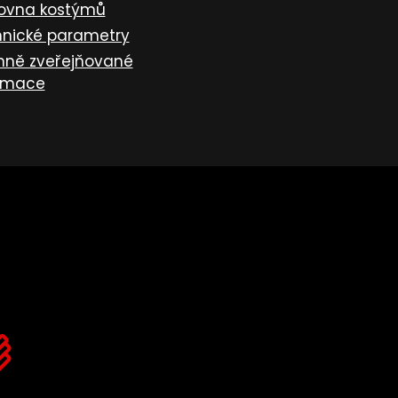
ovna kostýmů
nické parametry
nně zveřejňované
rmace