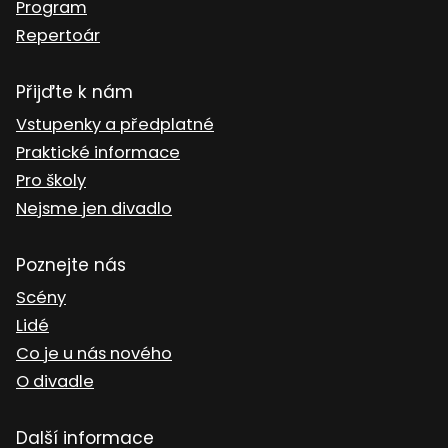
Program
Repertoár
Přijďte k nám
Vstupenky a předplatné
Praktické informace
Pro školy
Nejsme jen divadlo
Poznejte nás
Scény
Lidé
Co je u nás nového
O divadle
Další informace