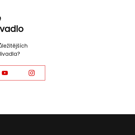
ě
ivadlo
ležitějších
divadla?
Facebook
Facebook