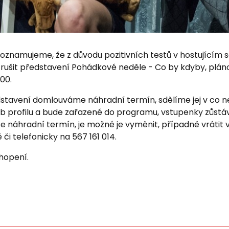
oznamujeme, že z důvodu pozitivních testů v hostujícím 
rušit představení Pohádkové neděle - Co by kdyby, plá
.00.
dstavení domlouváme náhradní termín, sdělíme jej v co n
 fb profilu a bude zařazené do programu, vstupenky zůstáv
e náhradní termín, je možné je vyměnit, případně vrátit v
či telefonicky na 567 161 014.
hopení.