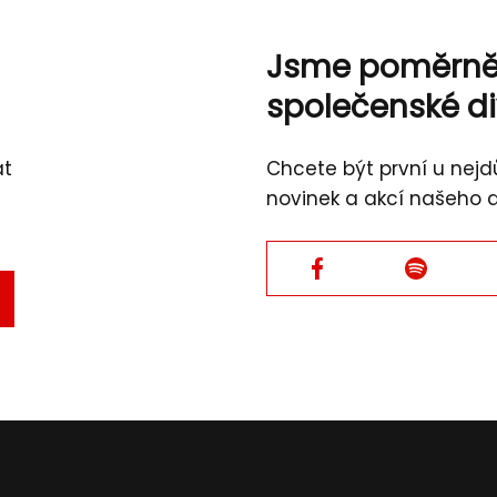
Jsme poměrn
společenské d
át
Chcete být první u nejdů
novinek a akcí našeho 
Facebook
Facebook
TVRDIT
L