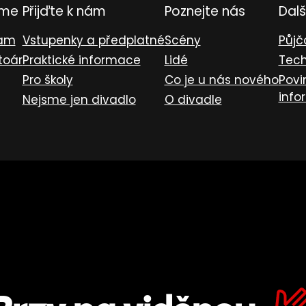
eme
Přijďte k nám
Poznejte nás
Dalš
ram
Vstupenky a předplatné
Scény
Půjč
toár
Praktické informace
Lidé
Tech
Pro školy
Co je u nás nového
Povi
info
Nejsme jen divadlo
O divadle