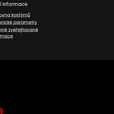
í informace
ovna kostýmů
nické parametry
nně zveřejňované
rmace