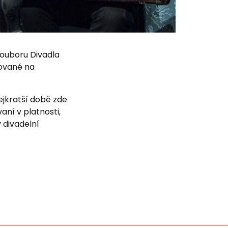
souboru Divadla
nované na
ejkratší době zde
aní v platnosti,
 divadelní