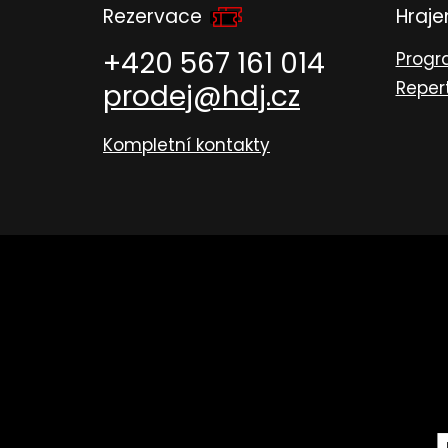
Rezervace
Hraj
+420 567 161 014
Prog
Reper
prodej@hdj.cz
Kompletní kontakty