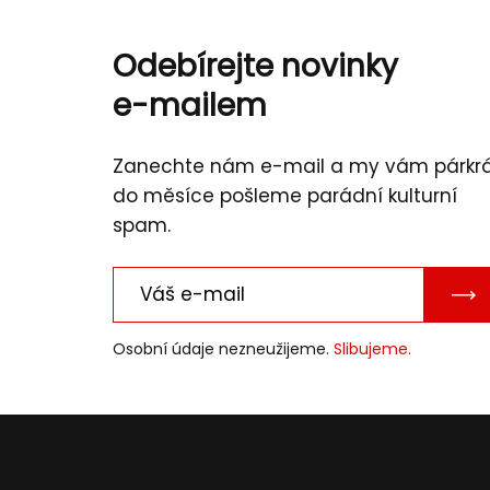
Odebírejte novinky
e-mailem
Zanechte nám e-mail a my vám párkr
do měsíce pošleme parádní kulturní
spam.
PO
E-
Osobní údaje nezneužijeme.
Slibujeme.
MAI