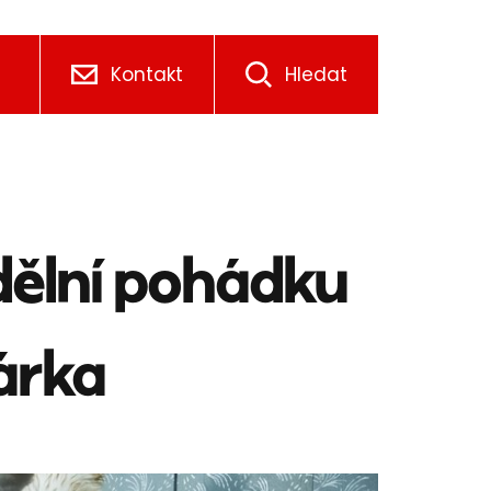
Kontakt
Hledat
ělní pohádku
lárka