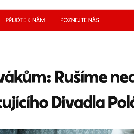
PŘIJĎTE K NÁM
POZNEJTE NÁS
vákům: Rušíme ned
ujícího Divadla Po