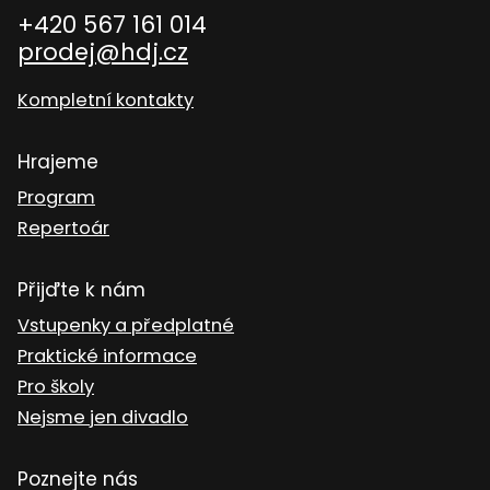
+420 567 161 014
prodej@hdj.cz
Kompletní kontakty
Hrajeme
Program
Repertoár
Přijďte k nám
Vstupenky a předplatné
Praktické informace
Pro školy
Nejsme jen divadlo
Poznejte nás