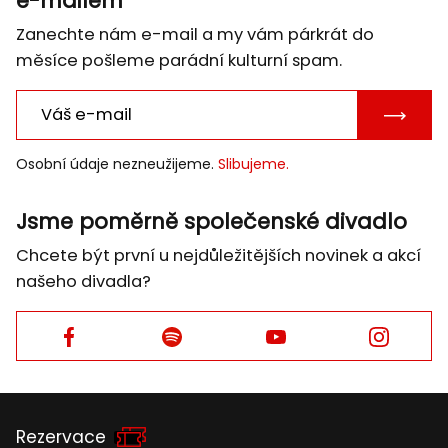
e-mailem
Zanechte nám e-mail a my vám párkrát do
měsíce pošleme parádní kulturní spam.
POTVRD
E-
Osobní údaje nezneužijeme.
Slibujeme.
MAIL
Jsme poměrně společenské divadlo
Chcete být první u nejdůležitějších novinek a akcí
našeho divadla?
Facebook
Facebook
Facebook
Facebook
Rezervace