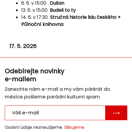
6. 6. v 15:00
Dušan
13. 6. v 15:00
Budeš to ty
14. 6. v 17:30
Stručná historie lidu českého +
Půlnoční knihovna
17. 5. 2026
Odebírejte novinky
e-mailem
Zanechte nám e-mail a my vám párkrát do
měsíce pošleme parádní kulturní spam.
POTVRD
E-
Osobní údaje nezneužijeme.
Slibujeme.
MAIL