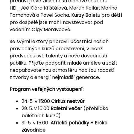
předávají své zkušenosti členové souboru
HD_Jéé Klára Křišťálová, Martin Kollár, Marina
Tomanová a Pavel Socha.
Kurzy Baletu
pro děti i
pro dospělé jste mohli navštěvovat pod
vedením Olgy Moravcové.
Se svými lektory připravili účastníci našich
pravidelných kurzů představení, v nichž
předvedou své talenty a nové dovednosti
publiku. Přijďte podpořit mladé umělce a zažít
neopakovatelnou atmosféru nabitou radostí
z tvorby a energií nejmladší generace.
Program veřejných vystoupení:
24. 5. v 15:00
Cirkus nestvůr
29. 5. v 16:00
Baletní večer
(přehlídka
baletních kurzů)
31. 5. v 15:00
Africké pohádky + Eliška
závodnice