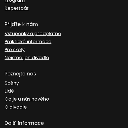
Program
Repertoár
Přijďte k nám
Vstupenky a předplatné
Praktické informace
Pro školy
Nejsme jen divadlo
Poznejte nás
Scény
Lidé
Co je u nás nového
O divadle
Další informace