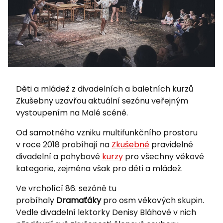
Děti a mládež z divadelních a baletních kurzů
Zkušebny uzavřou aktuální sezónu veřejným
vystoupením na Malé scéně.
Od samotného vzniku multifunkčního prostoru
v roce 2018 probíhají na
Zkušebně
pravidelné
divadelní a pohybové
kurzy
pro všechny věkové
kategorie, zejména však pro děti a mládež.
Ve vrcholící 86. sezóně tu
probíhaly
Dramaťáky
pro osm věkových skupin.
Vedle divadelní lektorky Denisy Bláhové v nich