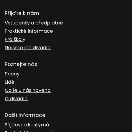
Přijďte k nám
Vstupenky a předplatné
Praktické informace
Pro školy
Nejsme jen divadlo
Poznejte nás
Scény
Lidé
Co je u nás nového
O divadle
Další informace
Půjčovna kostýmů