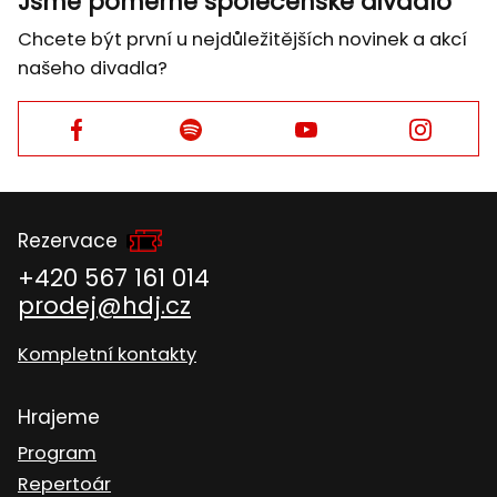
Jsme poměrně společenské divadlo
Chcete být první u nejdůležitějších novinek a akcí
našeho divadla?
Facebook
Facebook
Facebook
Facebook
Rezervace
+420 567 161 014
prodej@hdj.cz
Kompletní kontakty
Hrajeme
Program
Repertoár