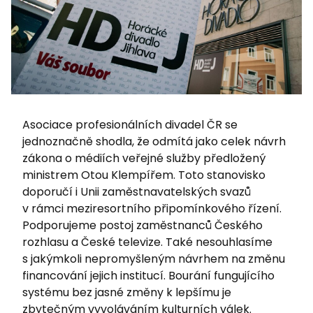
Asociace profesionálních divadel ČR se
jednoznačně shodla, že odmítá jako celek návrh
zákona o médiích veřejné služby předložený
ministrem Otou Klempířem. Toto stanovisko
doporučí i Unii zaměstnavatelských svazů
v rámci meziresortního připomínkového řízení.
Podporujeme postoj zaměstnanců Českého
rozhlasu a České televize. Také nesouhlasíme
s jakýmkoli nepromyšleným návrhem na změnu
financování jejich institucí. Bourání fungujícího
systému bez jasné změny k lepšímu je
zbytečným vyvoláváním kulturních válek.