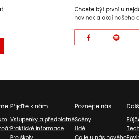
át
Chcete být první u nejdů
novinek a akcí našeho 
Facebook
Facebook
TVRDIT
L
eme
Přijďte k nám
Poznejte nás
Dalš
ram
Vstupenky a předplatné
Scény
Půjč
toár
Praktické informace
Lidé
Tech
Pro školy
Co je u nás nového
Povi