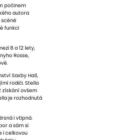
ším počinem
ského autora
é scéně
vé funkci
zi 8 a 12 lety,
onyho Rosse,
ové.
tví Saxby Hall,
mi rodiči. Stella
ž získání ovšem
ella je rozhodnutá
rsná i vtipná.
bor a sám si
e i celkovou