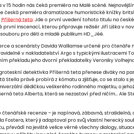
na v 15 hodin nás čeká premiéra na Malé scéně. Nejnověj
e česká premiéra dramatizace humoristické knížky brit
e
Příšerná teta
. Jde o první uvedení tohoto titulu na česk
 první inscenací, kterou připravuje režisér Jiří Liška v no
souboru pro děti a mladé publikum HD_Jéé.
erce a scenáristy Davida Walliamse určené pro čtenáře me
ravidelně v nakladatelství Argo s typickými ilustracemi T
ním překladu jeho dvorní překladatelky Veroniky Volhejn
roteskní detektivka Příšerná teta přenese diváky na pans
 Stella právě probírá z kómatu a zjišťuje, co se stalo s její
univerzální dědičkou veškerého rodinného majetku, o jeho
říšerná teta Alberta, která se nezastaví před ničím… Ale St
 čtenářské recenze – je napínavá, zábavná, strašidelná, d
 Fostera, který ji adaptoval pro svůj vlastní herecký sou
u, převádí na jeviště velice věrně všechny dialogy, situac