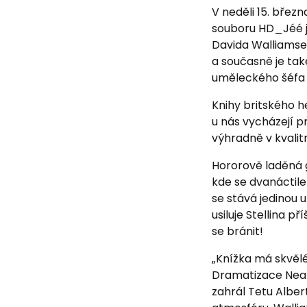
V neděli 15. břez
souboru HD_Jéé j
Davida Walliams
a současně je také
uměleckého šéfa 
Knihy britského h
u nás vycházejí p
výhradně v kvalit
Hororově laděná g
kde se dvanáctiletá
se stává jedinou 
usiluje Stellina p
se bránit!
„Knížka má skvělé
Dramatizace Neala
zahrál Tetu Albert