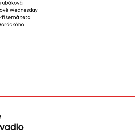
 Trubáková,
iálové Wednesday
Příšerná teta
 Horáckého
ě
ivadlo