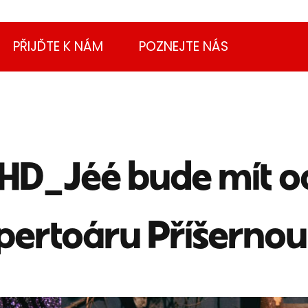
PŘIJĎTE K NÁM
POZNEJTE NÁS
HD_Jéé bude mít o
pertoáru Příšernou