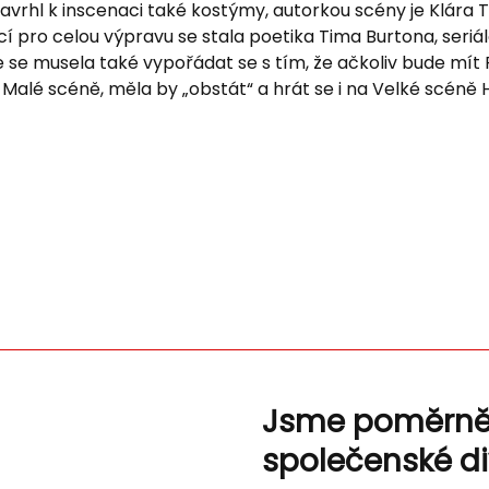
 navrhl k inscenaci také kostýmy, autorkou scény je Klára
cí pro celou výpravu se stala poetika Tima Burtona, ser
 se musela také vypořádat se s tím, že ačkoliv bude mít 
Malé scéně, měla by „obstát“ a hrát se i na Velké scéně
Jsme poměrn
společenské d