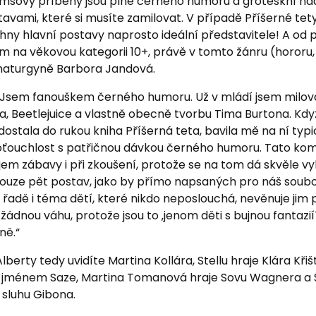
amsovy příběhy jsou plné černého humoru a groteskní na
stavami, které si musíte zamilovat. V případě Příšerné te
ny hlavní postavy naprosto ideální představitele! A od 
lem na věkovou kategorii 10+, právě v tomto žánru (hororu,
amaturgyně Barbora Jandová.
a: „Jsem fanouškem černého humoru. Už v mládí jsem milova
 Beetlejuice a vlastně obecně tvorbu Tima Burtona. Kdy
ostala do rukou kniha Příšerná teta, bavila mě na ní typ
ťouchlost s patřičnou dávkou černého humoru. Tato ko
m zábavy i při zkoušení, protože se na tom dá skvěle vy
pouze pět postav, jako by přímo napsaných pro náš soubo
 řadě i téma dětí, které nikdo neposlouchá, nevěnuje jim p
ádnou váhu, protože jsou to ‚jenom děti s bujnou fantazií´.
ně.“
 Alberty tedy uvidíte Martina Kollára, Stellu hraje Klára Kři
jménem Saze, Martina Tomanová hraje Sovu Wagnera a S
 sluhu Gibona.