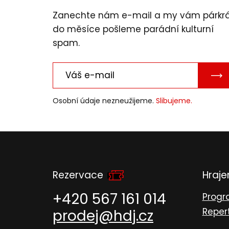
Zanechte nám e-mail a my vám párkr
do měsíce pošleme parádní kulturní
spam.
PO
E-
Osobní údaje nezneužijeme.
Slibujeme.
MAI
Rezervace
Hraj
+420 567 161 014
Prog
Reper
prodej@hdj.cz