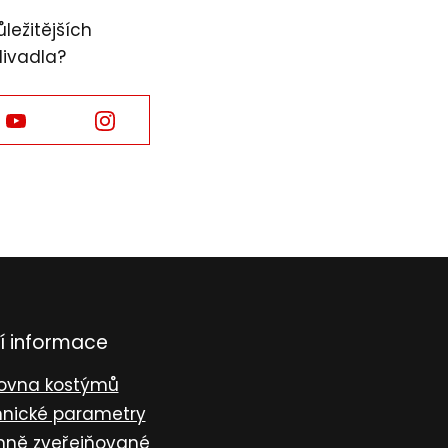
ležitějších
divadla?
Facebook
Facebook
í informace
ovna kostýmů
nické parametry
nně zveřejňované