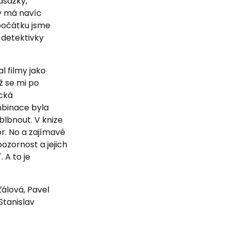
dsázky,
ty má navíc
počátku jsme
 detektivky
l filmy jako
ž se mi po
ická
mbinace byla
blbnout. V knize
r. No a zajímavé
ozornost a jejich
 A to je
šťálová, Pavel
tanislav