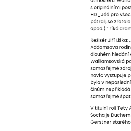
atmosféru. Walli
s originálními po
HD_Jéé pro všech
pátrali, se zřete
apod.).“ říká dr
Režisér Jiří Lišk
Addamsova rodina,
dlouhém hledání d
Walliamsovská po
samozřejmě zdroje
navíc vystupuje 
bylo v neposlední
činům nepřikládá ž
samozřejmě špat
V titulní roli Tety
Socha je Duchem 
Gerstner starého