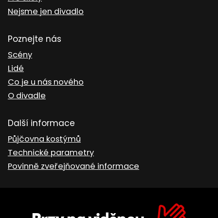
Nejsme jen divadlo
Poznejte nás
Scény
Lidé
Co je u nás nového
O divadle
Další informace
Půjčovna kostýmů
Technické parametry
Povinně zveřejňované informace