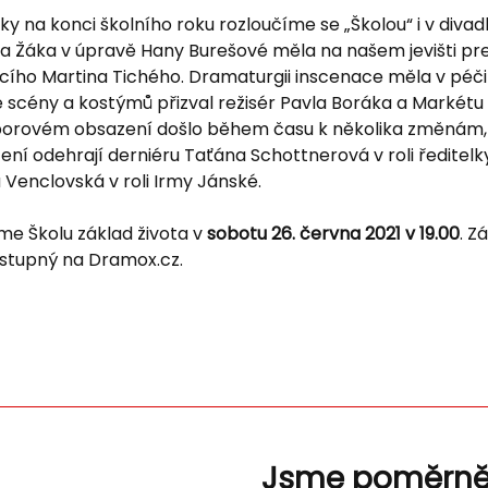
ky na konci školního roku rozloučíme se „Školou“ i v divad
a Žáka v úpravě Hany Burešové měla na našem jevišti pre
ujícího Martina Tichého. Dramaturgii inscenace měla v péč
 scény a kostýmů přizval režisér Pavla Boráka a Markétu
orovém obsazení došlo během času k několika změnám, 
í odehrají derniéru Taťána Schottnerová v roli ředitelk
ra Venclovská v roli Irmy Jánské.
e Školu základ života v
sobotu 26. června 2021 v 19.00
. Z
ostupný na Dramox.cz.
Jsme poměrn