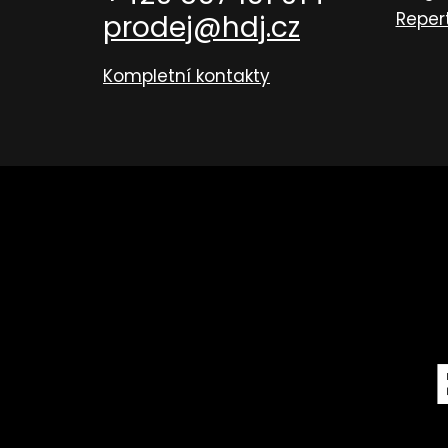
Reper
prodej@hdj.cz
Kompletní kontakty