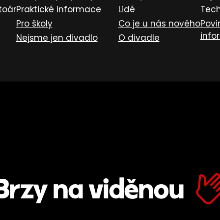
toár
Praktické informace
Lidé
Tech
Pro školy
Co je u nás nového
Povi
info
Nejsme jen divadlo
O divadle
Brzy na viděnou