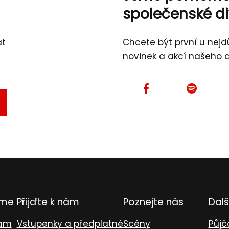
společenské d
át
Chcete být první u nejdů
novinek a akcí našeho 
Facebook
Facebook
TVRDIT
L
eme
Přijďte k nám
Poznejte nás
Dalš
ram
Vstupenky a předplatné
Scény
Půjč