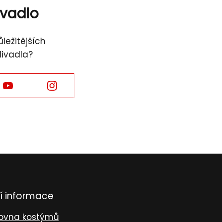
ivadlo
ležitějších
divadla?
Facebook
Facebook
í informace
ovna kostýmů