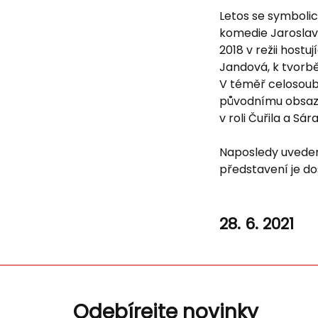
Letos se symbolic
komedie Jaroslav
2018 v režii host
Jandová, k tvorbě
V téměř celosoub
původnímu obsazen
v roli Čuřila a Sá
Naposledy uvedem
představení je d
28. 6. 2021
Odebírejte novinky