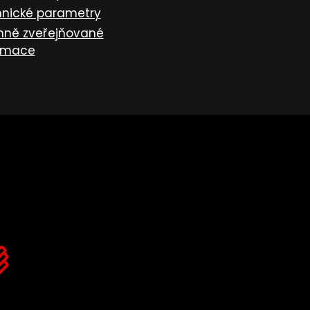
nické parametry
nně zveřejňované
rmace