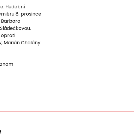
le. Hudební
miéru 8. prosince
i Barbora
 Sládečkovou.
oproti
y, Marián Chalány
áznam
ě