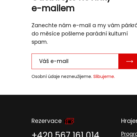
e-mailem
Zanechte nám e-mail a my vám párkr
do měsíce pošleme parádní kulturní
spam.
PO
E-
Osobní údaje nezneužijeme.
Slibujeme.
MAI
Rezervace
Hraj
+420 567 161 014
Prog