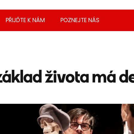
PŘIJĎTE K NÁM
POZNEJTE NÁS
základ života má d