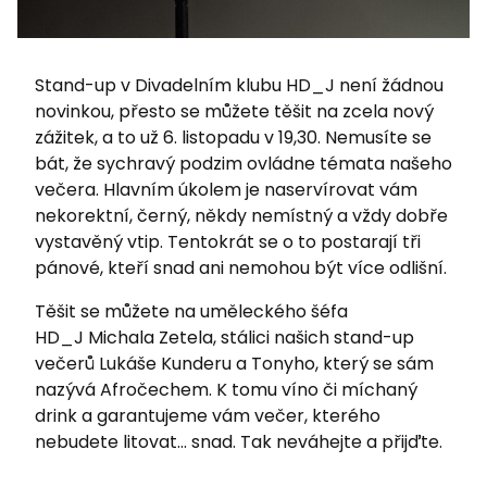
Stand-up v Divadelním klubu HD_J není žádnou
novinkou, přesto se můžete těšit na zcela nový
zážitek, a to už 6. listopadu v 19,30. Nemusíte se
bát, že sychravý podzim ovládne témata našeho
večera. Hlavním úkolem je naservírovat vám
nekorektní, černý, někdy nemístný a vždy dobře
vystavěný vtip. Tentokrát se o to postarají tři
pánové, kteří snad ani nemohou být více odlišní.
Těšit se můžete na uměleckého šéfa
HD_J Michala Zetela, stálici našich stand-up
večerů Lukáše Kunderu a Tonyho, který se sám
nazývá Afročechem. K tomu víno či míchaný
drink a garantujeme vám večer, kterého
nebudete litovat... snad. Tak neváhejte a přijďte.