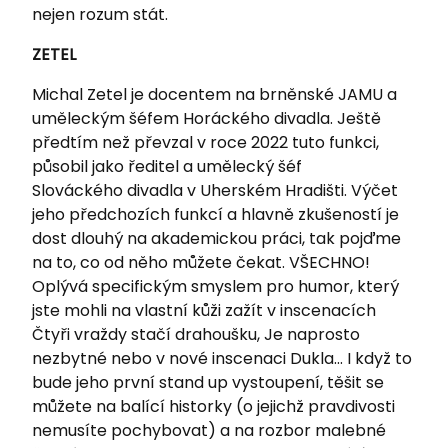
nejen rozum stát.
ZETEL
Michal Zetel je docentem na brněnské JAMU a
uměleckým šéfem Horáckého divadla. Ještě
předtím než převzal v roce 2022 tuto funkci,
působil jako ředitel a umělecký šéf
Slováckého divadla v Uherském Hradišti. Výčet
jeho předchozích funkcí a hlavně zkušeností je
dost dlouhý na akademickou práci, tak pojďme
na to, co od něho můžete čekat. VŠECHNO!
Oplývá specifickým smyslem pro humor, který
jste mohli na vlastní kůži zažít v inscenacích
Čtyři vraždy stačí drahoušku, Je naprosto
nezbytné nebo v nové inscenaci Dukla... I když to
bude jeho první stand up vystoupení, těšit se
můžete na balící historky (o jejichž pravdivosti
nemusíte pochybovat) a na rozbor malebné