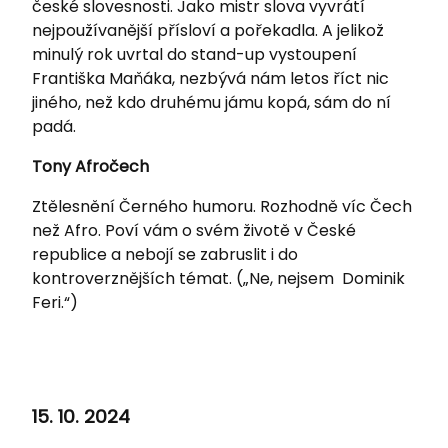
české slovesnosti. Jako mistr slova vyvrátí
nejpoužívanější přísloví a pořekadla. A jelikož
minulý rok uvrtal do stand-up vystoupení
Františka Maňáka, nezbývá nám letos říct nic
jiného, než kdo druhému jámu kopá, sám do ní
padá.
Tony Afročech
Ztělesnění Černého humoru. Rozhodně víc Čech
než Afro. Poví vám o svém životě v České
republice a nebojí se zabruslit i do
kontroverznějších témat. („Ne, nejsem Dominik
Feri.“)
15. 10. 2024