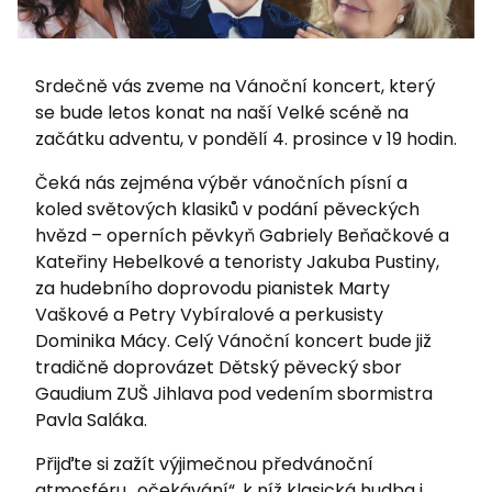
Srdečně vás zveme na Vánoční koncert, který
se bude letos konat na naší Velké scéně na
začátku adventu, v pondělí 4. prosince v 19 hodin.
Čeká nás zejména výběr vánočních písní a
koled světových klasiků v podání pěveckých
hvězd – operních pěvkyň Gabriely Beňačkové a
Kateřiny Hebelkové a tenoristy Jakuba Pustiny,
za hudebního doprovodu pianistek Marty
Vaškové a Petry Vybíralové a perkusisty
Dominika Mácy. Celý Vánoční koncert bude již
tradičně doprovázet Dětský pěvecký sbor
Gaudium ZUŠ Jihlava pod vedením sbormistra
Pavla Saláka.
Přijďte si zažít výjimečnou předvánoční
atmosféru „očekávání“, k níž klasická hudba i