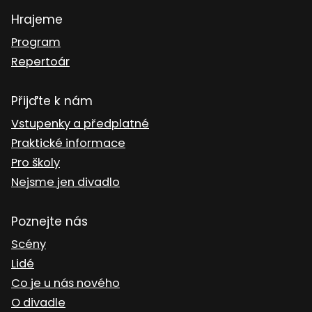
Hrajeme
Program
Repertoár
Přijďte k nám
Vstupenky a předplatné
Praktické informace
Pro školy
Nejsme jen divadlo
Poznejte nás
Scény
Lidé
Co je u nás nového
O divadle