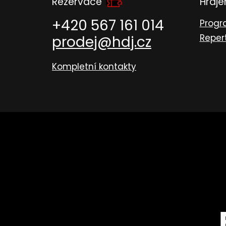
Rezervace
Hraj
+420 567 161 014
Prog
Reper
prodej@hdj.cz
Kompletní kontakty