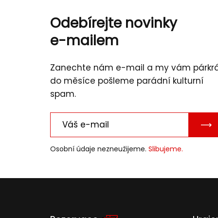
Odebírejte novinky
e-mailem
Zanechte nám e-mail a my vám párkr
do měsíce pošleme parádní kulturní
spam.
PO
E-
Osobní údaje nezneužijeme.
Slibujeme.
MAI