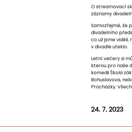
O streamovací slu
záznamy divadelní
Samozřejmě, že pr
divadelního před
co už jsme viděl
v divadle uteklo.
Letní večery si mů
kterou pro naše d
komedii Škola zá
Bohuslavova, nebo
Procházky. Všechn
24. 7. 2023