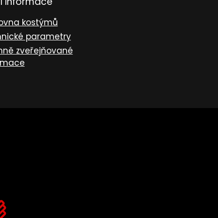
í informace
ovna kostýmů
nické parametry
nně zveřejňované
rmace