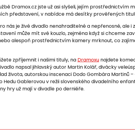
žbě Dramox.cz jste už asi slyšeli, jejím prostřednictvím 
ch představení, v nabídce má desítky prověřených titul
o nás je živé divadlo nenahraditelné a nepřenosné, ale i
stavení může mít své kouzlo, zejména když si chceme zav
i, nebo alespoň prostřednictvím kamery mrknout, co zaj
žete zpříjemnit i našimi tituly, na
Dramoxu
najdete komedi
ivadlo napsal jihlavský autor Martin Kolář, divácky vele
klad života, autorskou inscenaci Dodo Gombára Martinů –
 Hedu Gablerovou v režii slovenského divadelního enfan
y hry už mají v divadle po derniéře.