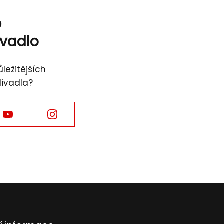
ě
ivadlo
ležitějších
divadla?
Facebook
Facebook