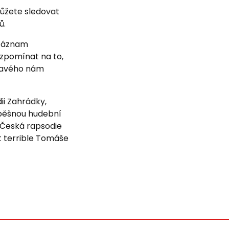
můžete sledovat
ů.
 záznam
zpomínat na to,
ímavého nám
i Zahrádky,
úspěšnou hudební
 Česká rapsodie
t terrible Tomáše