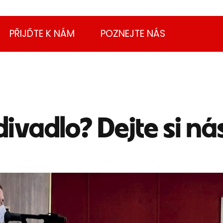
PŘIJĎTE K NÁM
POZNEJTE NÁS
divadlo? Dejte si n