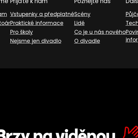
eme
Přijďte k nám
Poznejte nás
Dalš
ram
Vstupenky a předplatné
Scény
Půjč
toár
Praktické informace
Lidé
Tech
Pro školy
Co je u nás nového
Povi
info
Nejsme jen divadlo
O divadle
Brzy na viděnou