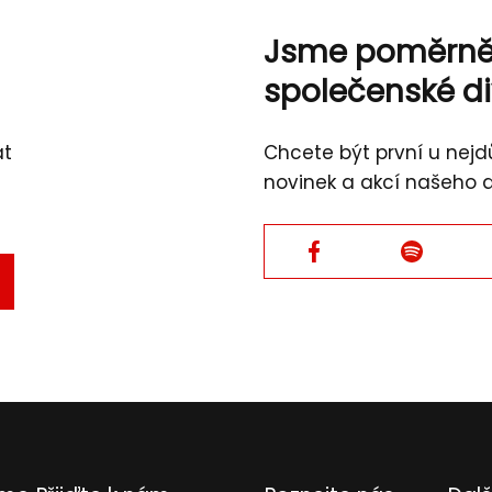
Jsme poměrn
společenské d
át
Chcete být první u nejdů
novinek a akcí našeho 
Facebook
Facebook
TVRDIT
L