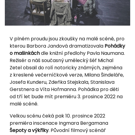
V plném proudu jsou zkoušky na malé scéně, pro
kterou Barbora Jandová dramatizovala
Pohádky
o mašinkách
dle knižní předlohy Pavla Naumana.
Režisér a náš současný umělecký šéf Michal
Zetel obsail do rolí notoricky známých, zejména
z kreslené večerníčkové verze, Milana Šindeláře,
Josefa Kunderu, Zdeňka Stejskala, Stanislava
Gerstnera a Víta Hofmanna. Pohádka pro děti
od tří let bude mít premiéru 3. prosince 2022 na
malé scéně.
Velkou scénu čeká pak 10. prosince 2022
premiéra inscenace Ingmara Bergamana
Šepoty a
výkřiky
. Původní filmový scénář