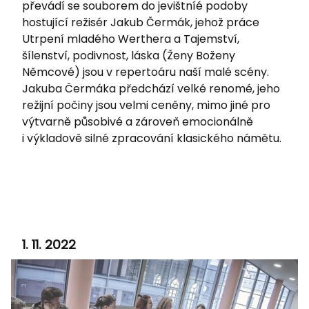
převádí se souborem do jevištníé podoby
hostující režisér Jakub Čermák, jehož práce
Utrpení mladého Werthera a Tajemství,
šílenství, podivnost, láska (Ženy Boženy
Němcové) jsou v repertoáru naší malé scény.
Jakuba Čermáka předchází velké renomé, jeho
režijní počiny jsou velmi ceněny, mimo jiné pro
výtvarně působivé a zároveň emocionálně
i výkladově silné zpracování klasického námětu.
1. 11. 2022