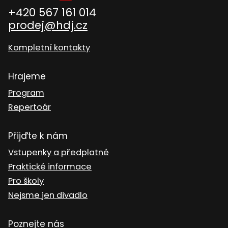
+420 567 161 014
prodej@hdj.cz
Kompletní kontakty
Hrajeme
Program
Repertoár
Přijďte k nám
Vstupenky a předplatné
Praktické informace
Pro školy
Nejsme jen divadlo
Poznejte nás