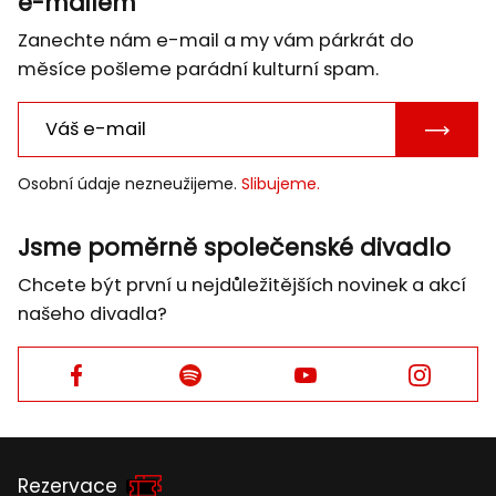
e-mailem
Zanechte nám e-mail a my vám párkrát do
měsíce pošleme parádní kulturní spam.
POTVRD
E-
Osobní údaje nezneužijeme.
Slibujeme.
MAIL
Jsme poměrně společenské divadlo
Chcete být první u nejdůležitějších novinek a akcí
našeho divadla?
Facebook
Facebook
Facebook
Facebook
Rezervace