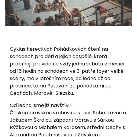
Cyklus hereckých Pohádkových čtení na
schodech pro děti a jejich dospělé, která
probíhají pravidelně vždy jednu sobotu v měsíci
od 16 hodin na schodech ve 3. patře foyer velké
scény, má v letošním roce, od ledna až do
prosince, téma Putování za pohádkami po
Čechách, Moravě i Slezsku.
Od ledna jsme již navštívili
Českomoravskou vrchovinu s Lucií Sobotkovou a
Jakubem Škrdlou, západní Moravu s Šárkou
Býčkovou a Michalem Karasem, střední Čechy s
Alexandrou Palatínusovou a Zbyškem